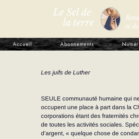
Le Sel de
Revu
la terre
et d
Accueil
Abonnements
Numér
Les juifs de Luther
SEULE communauté humaine qui ne soi
occupent une place à part dans la C
corporations étant des fraternités chr
de toutes les activités sociales. Spé
d’argent, « quelque chose de condam