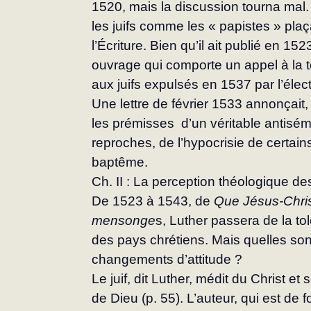
1520, mais la discussion tourna mal.
les juifs comme les « papistes » plaç
l’Écriture. Bien qu’il ait publié en 152
ouvrage qui comporte un appel à la t
aux juifs expulsés en 1537 par l’éle
Une lettre de février 1533 annonçait, 
les prémisses  d’un véritable antisémit
reproches, de l’hypo­crisie de certains
baptême.
Ch. II : La perception théologique des
De 1523 à 1543, de 
Que Jésus-Christ
mensonge
s, Luther passera de la to
des pays chrétiens. Mais quelles son
changements d’attitude ?
Le juif, dit Luther, médit du Christ et 
de Dieu (p. 55). L’auteur, qui est de 