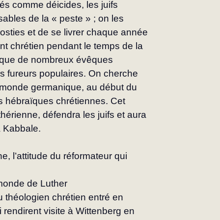
rés comme déicides, les juifs 
ables de la « peste » ; on les 
sties et de se livrer chaque année 
ant chrétien pendant le temps de la 
er que de nombreux évêques 
es fureurs populaires. On cherche 
le monde germanique, au début du 
s hébraïques chrétiennes. Cet 
thérienne, défendra les juifs et aura 
la Kabbale.
e, l’attitude du réformateur qui 
 monde de Luther
u théologien chrétien entré en 
i rendirent visite à Wittenberg en 