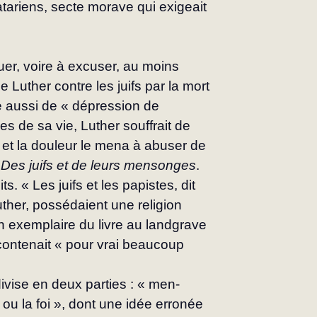
atariens, secte morave qui exigeait 
r, voire à excuser, au moins 
e Luther contre les juifs par la mort 
e aussi de « dépres­sion de 
s de sa vie, Luther souffrait de 
s et la douleur le mena à abuser de 
 
Des juifs et de leurs mensonges
. 
s. « Les juifs et les papistes, dit 
ther, possédaient une religion 
 exemplaire du livre au landgrave 
 contenait « pour vrai beaucoup 
divise en deux parties : « men­
 ou la foi », dont une idée erronée 