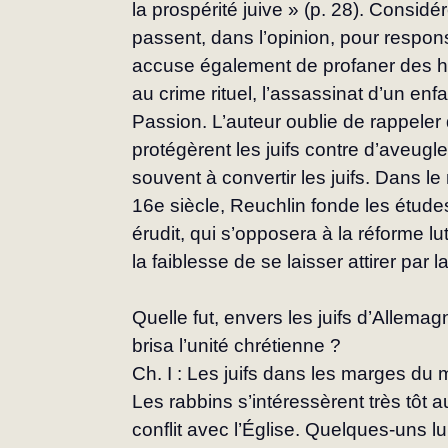
la prospérité juive » (p. 28). Considé
passent, dans l’opinion, pour respons
accuse également de profaner des ho
au crime rituel, l’assassinat d’un enf
Passion. L’auteur oublie de rappel
protégèrent les juifs contre d’aveugl
souvent à convertir les juifs. Dans 
16e siècle, Reuchlin fonde les étude
érudit, qui s’opposera à la réforme lu
la faiblesse de se laisser attirer par 
Quelle fut, envers les juifs d’Allemagn
brisa l’unité chrétienne ?
Ch. I : Les juifs dans les marges du
Les rabbins s’intéressèrent très tôt a
conflit avec l’Église. Quelques-uns lu