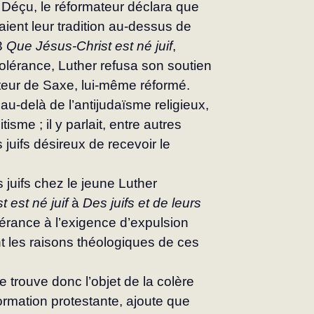
 Déçu, le réformateur déclara que 
aient leur tradition au-dessus de 
3 
Que Jésus-Christ est né juif
, 
olérance, Luther refusa son soutien 
cteur de Saxe, lui-même réformé. 
au-delà de l’antijudaïsme religieux, 
isme ; il y parlait, entre autres 
 juifs désireux de recevoir le 
 juifs chez le jeune Luther
 est né juif
 à 
Des juifs et de leurs 
lérance à l’exigence d’expulsion 
t les raisons théologiques de ces 
se trouve donc l’objet de la colère 
formation protestante, ajoute que 