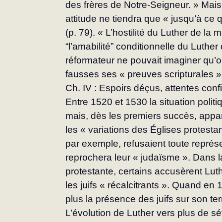
des frères de Notre-Seigneur. » Mais
attitude ne tiendra que « jusqu’à ce q
(p. 79). « L’hosti­lité du Luther de la
“l’amabilité” conditionnelle du Luth
réformateur ne pouvait imaginer qu’
fausses ses « preuves scripturales »
Ch. IV : Espoirs déçus, attentes con
Entre 1520 et 1530 la situation politi
mais, dès les premiers succès, appa
les « variations des Églises protest
par exemple, refusaient toute représe
reprochera leur « judaïsme ». Dans l
protestante, certains accusèrent Luth
les juifs « récalcitrants ». Quand en
plus la présence des juifs sur son terr
L’évolution de Luther vers plus de sév