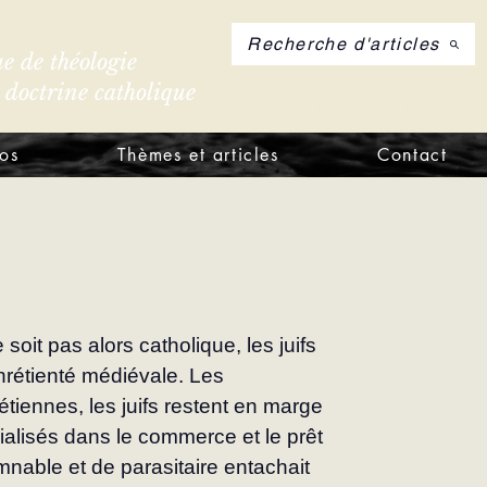
Recherche d'articles
e de théologie
e doctrine catholique
S'inscrire à notre let
os
Thèmes et articles
Contact
t pas alors catholique, les juifs 
hrétienté médiévale. Les 
étiennes, les juifs restent en marge 
cialisés dans le commerce et le prêt 
nable et de parasitaire entachait 