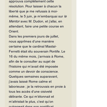
approuva complètement cette 
résolution. Pour laisser à chacun la 
liberté que je me refusais à moi-
même, le 5 juin, je m’embarquai sur 
le 
Mentor
 avec M. Dudon, et j’allai, en 
attendant, faire une petite course en 
Orient.
Dans les premiers jours de juillet, 
nous apprîmes d’une manière 
certaine que le cardinal Mastaï-
Ferretti était élu souverain Pontife. Le 
16 du même mois, j’arrivais à Rome, 
afin de le consulter au sujet de 
l’histoire qui m’avait été imposée 
comme un devoir de conscience. 
Quelques semaines auparavant, 
j’avais laissé Rome calme et 
laborieuse ; je la retrouvais en proie à 
tous les accès d’une oisiveté 
délirante. Ce qui m’étonnait et 
m’attristait le plus, c’est qu’on 
outrageait dans son pontificat 