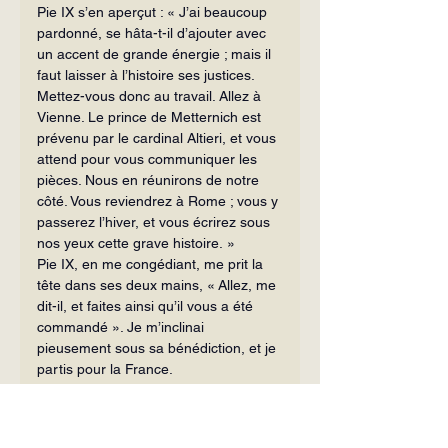
Pie IX s’en aperçut : « J’ai beaucoup 
pardonné, se hâta-t-il d’ajouter avec 
un accent de grande énergie ; mais il 
faut laisser à l’histoire ses justices. 
Mettez-vous donc au travail. Allez à 
Vienne. Le prince de Metternich est 
prévenu par le cardinal Altieri, et vous 
attend pour vous communiquer les 
pièces. Nous en réunirons de notre 
côté. Vous reviendrez à Rome ; vous y 
passerez l’hiver, et vous écrirez sous 
nos yeux cette grave histoire. »
Pie IX, en me congédiant, me prit la 
tête dans ses deux mains, « Allez, me 
dit-il, et faites ainsi qu’il vous a été 
commandé ». Je m’inclinai 
pieusement sous sa bénédiction, et je 
partis pour la France.
A peine de retour à Paris, je reçus la 
visite de M. de Than, chargé d’affaires 
d’Autriche, qui me donna 