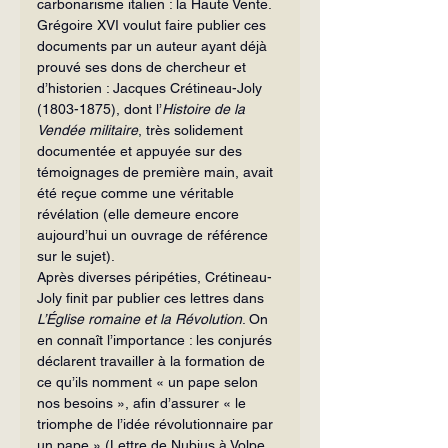
carbonarisme italien : la Haute Vente. 
Grégoire XVI voulut faire publier ces 
documents par un auteur ayant déjà 
prouvé ses dons de chercheur et 
d’historien : Jacques Crétineau-Joly 
(1803-1875), dont l’
Histoire de la 
Vendée militaire
, très solidement 
documentée et appuyée sur des 
témoignages de première main, avait 
été reçue comme une véritable 
révélation (elle demeure encore 
aujourd’hui un ouvrage de référence 
sur le sujet).
Après diverses péripéties, Crétineau-
Joly finit par publier ces lettres dans 
L’Église romaine et la Révolution
. On 
en connaît l’importance : les conjurés 
déclarent travailler à la formation de 
ce qu’ils nomment « un pape selon 
nos besoins », afin d’assurer « le 
triomphe de l’idée révolutionnaire par 
un pape » (Lettre de Nubius à Volpe, 