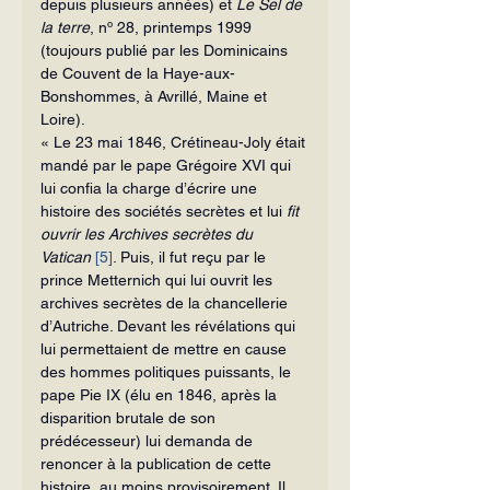
depuis plusieurs années) et 
Le Sel de 
la terre
, nº 28, printemps 1999 
(toujours publié par les Dominicains 
de Couvent de la Haye-aux-
Bonshommes, à Avrillé, Maine et 
Loire).
« Le 23 mai 1846, Crétineau-Joly était 
mandé par le pape Grégoire XVI qui 
lui confia la charge d’écrire une 
histoire des sociétés secrètes et lui 
fit 
ouvrir les Archives secrètes du 
Vatican
[5]
. Puis, il fut reçu par le 
prince Metternich qui lui ouvrit les 
archives secrètes de la chancellerie 
d’Autriche. Devant les révélations qui 
lui permettaient de mettre en cause 
des hommes politiques puissants, le 
pape Pie IX (élu en 1846, après la 
disparition brutale de son 
prédécesseur) lui demanda de 
renoncer à la publication de cette 
histoire, au moins provisoirement. Il 