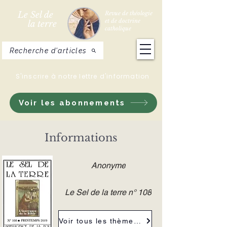
Le Sel de
Revue de théologie
et de doctrine
la terre
catholique
Recherche d'articles
S'inscrire à notre lettre d'information
Voir les abonnements
Informations
Anonyme
Le Sel de la terre n° 108
Voir tous les thèmes de la revue