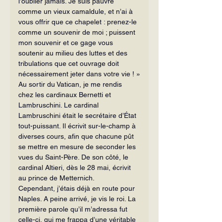
l’oublier jamais. Je suis pauvre 
comme un vieux camaldule, et n’ai à 
vous offrir que ce chapelet : prenez-le 
comme un souvenir de moi ; puissent 
mon souvenir et ce gage vous 
soutenir au milieu des luttes et des 
tribulations que cet ouvrage doit 
nécessairement jeter dans votre vie ! »
Au sortir du Vatican, je me rendis 
chez les cardinaux Bernetti et 
Lambruschini. Le cardinal 
Lambruschini était le secrétaire d’État 
tout-puissant. Il écrivit sur-le-champ à 
diverses cours, afin que chacune pût 
se mettre en mesure de seconder les 
vues du Saint-Père. De son côté, le 
cardinal Altieri, dès le 28 mai, écrivit 
au prince de Metternich.
Cependant, j’étais déjà en route pour 
Naples. A peine arrivé, je vis le roi. La 
première parole qu’il m’adressa fut 
celle-ci, qui me frappa d’une véritable 