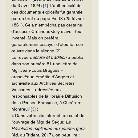
du 3 avril 1824) 
[1]
. L’authenticité de 
ces documents explosifs fut garantie 
par un bref du pape Pie IX (25 février 
1861). Cela n’empêcha pas certains 
d’accuser Crétineau-Joly d’avoir tout 
inventé. Mais on préféra 
généralement essayer d’étouffer son 
œuvre dans le silence 
[2]
.
Le revue 
Lecture et tradition
 a publié 
dans son numéro 81 une lettre de 
Mgr Jean-Louis Bruguès – 
archevêque émérite d’Angers et 
archiviste aux Archives Secrètes 
Vaticanes – adressée aux 
responsables de la librairie Diffusion 
de la Pensée Française, à Chiré-en-
Montreuil 
[3]
 :
« Dans votre site internet, au sujet de 
l’ouvrage de Mgr de Ségur, 
La 
Révolution expliquée aux jeunes gens
(éd. du Trident, 2017), on peut lire : 