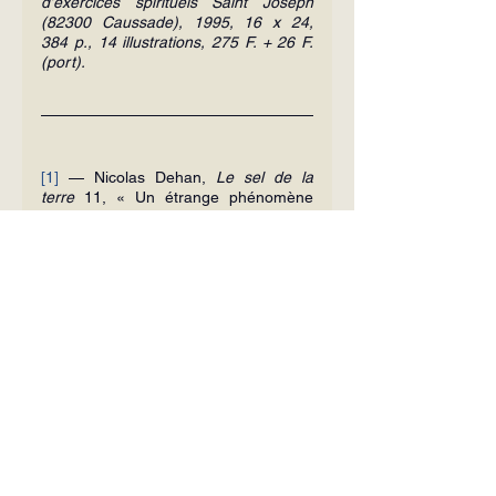
d’exercices spirituels Saint Joseph 
(82300 Caussade), 1995, 16 x 24, 
384 p., 14 illustrations, 275 F. + 26 F. 
(port).
[1]
 — Nicolas Dehan, 
Le sel de la 
terre
 11, « Un étrange phénomène 
pastoral : l’
Opus Dei
 », pp. 125 à 153.
Le Sel de la Terre
Adresse :
6, allée saint Dominique,
Couvent de la Haye-aux-Bonshommes
49 240 AVRILLÉ
02 41 69 20 06
revue@seldelaterre.fr