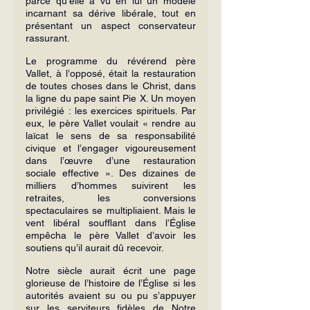
parce qu’elle a vu en lui un modèle 
incarnant sa dérive libérale, tout en 
présentant un aspect conservateur 
rassurant.
Le programme du révérend père 
Vallet, à l’opposé, était la restauration 
de toutes choses dans le Christ, dans 
la ligne du pape saint Pie X. Un moyen 
privilégié : les exercices spirituels. Par 
eux, le père Vallet voulait « rendre au 
laïcat le sens de sa responsabilité 
civique et l’engager vigoureusement 
dans l’œuvre d’une restauration 
sociale effective ». Des dizaines de 
milliers d’hommes suivirent les 
retraites, les conversions 
spectaculaires se multipliaient. Mais le 
vent libéral soufflant dans l’Église 
empêcha le père Vallet d’avoir les 
soutiens qu’il aurait dû recevoir.
Notre siècle aurait écrit une page 
glorieuse de l’histoire de l’Église si les 
autorités avaient su ou pu s’appuyer 
sur les serviteurs fidèles de Notre 