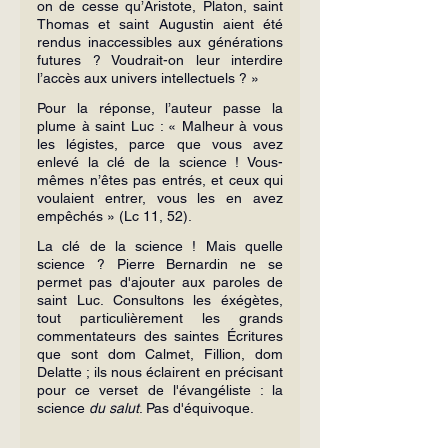
on de cesse qu’Aristote, Platon, saint 
Thomas et saint Augustin aient été 
rendus inaccessibles aux générations 
futures ? Voudrait-on leur interdire 
l’accès aux univers intellectuels ? »
Pour la réponse, l’auteur passe la 
plume à saint Luc : « Malheur à vous 
les légistes, parce que vous avez 
enlevé la clé de la science ! Vous-
mêmes n’êtes pas entrés, et ceux qui 
voulaient entrer, vous les en avez 
empêchés » (Lc 11, 52).
La clé de la science ! Mais quelle 
science ? Pierre Bernardin ne se 
permet pas d'ajouter aux paroles de 
saint Luc. Consultons les éxégètes, 
tout particulièrement les grands 
commentateurs des saintes Écritures 
que sont dom Calmet, Fillion, dom 
Delatte ; ils nous éclairent en précisant 
pour ce verset de l'évangéliste : la 
science 
du salut
. Pas d'équivoque.