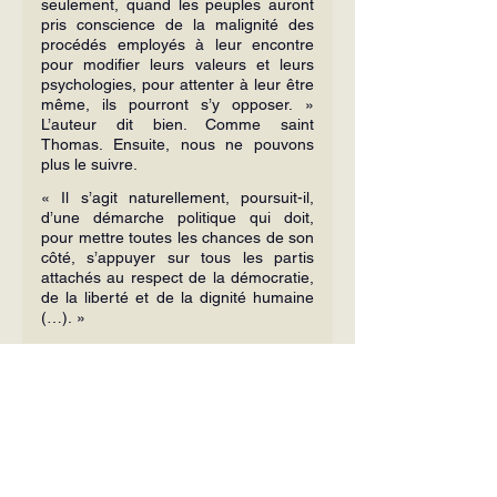
seulement, quand les peuples auront 
pris conscience de la malignité des 
procédés employés à leur encontre 
pour modifier leurs valeurs et leurs 
psychologies, pour attenter à leur être 
même, ils pourront s’y opposer. » 
L’auteur dit bien. Comme saint 
Thomas. Ensuite, nous ne pouvons 
plus le suivre.
« Il s’agit naturellement, poursuit-il, 
d’une démarche politique qui doit, 
pour mettre toutes les chances de son 
côté, s’appuyer sur tous les partis 
attachés au respect de la démocratie, 
de la liberté et de la dignité humaine 
(…). »
Mais ils ne le veulent pas ! Ils ne le 
peuvent pas ! Nous avons l’exemple 
tout récent de l’inoubliable histoire des 
deux casquettes de madame Colette 
Codaccioni. Madame le ministre, de 
son rôle ministériel, avait 
enlevé la clé 
de la science du salut
. Généralement, 
les politiques dits modérés ou dits 