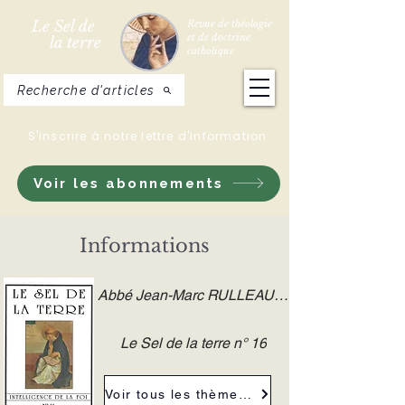
Le Sel de
Revue de théologie
et de doctrine
la terre
catholique
Recherche d'articles
S'inscrire à notre lettre d'information
Voir les abonnements
Informations
Abbé Jean-Marc RULLEAU FSSPX
Le Sel de la terre n° 16
Voir tous les thèmes de la revue