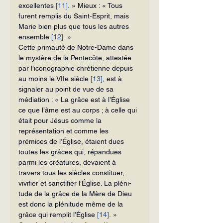
excellentes 
[11]
. » Mieux : « Tous 
furent remplis du Saint-Esprit, mais 
Marie bien plus que tous les autres 
ensemble 
[12]
. »
Cette primauté de Notre-Dame dans 
le mystère de la Pentecôte, attestée 
par l’iconographie chrétienne depuis 
au moins le VIIe siècle 
[13]
, est à 
signaler au point de vue de sa 
médiation : « La grâce est à l’Église 
ce que l’âme est au corps ; à celle qui 
était pour Jésus comme la 
représentation et comme les 
prémices de l’Église, étaient dues 
toutes les grâces qui, répandues 
parmi les créatures, de­vaient à 
travers tous les siècles constituer, 
vivifier et sanctifier l’Église. La pléni­
tude de la grâce de la Mère de Dieu 
est donc la plénitude même de la 
grâce qui remplit l’Église 
[14]
. »