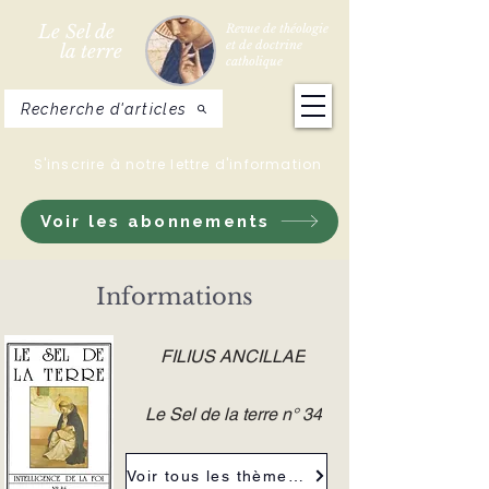
Le Sel de
Revue de théologie
et de doctrine
la terre
catholique
Recherche d'articles
S'inscrire à notre lettre d'information
Voir les abonnements
Informations
FILIUS ANCILLAE
Le Sel de la terre n° 34
Voir tous les thèmes de la revue