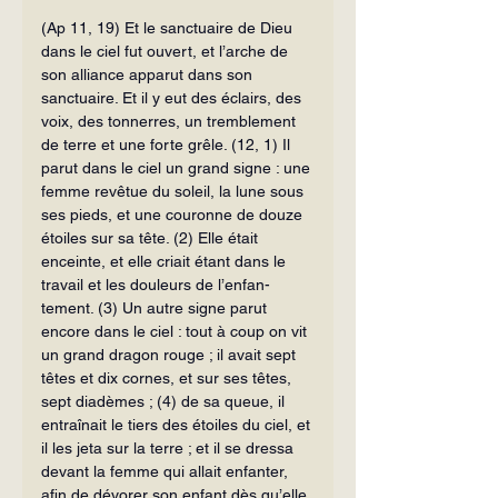
(Ap 11, 19) Et le sanctuaire de Dieu 
dans le ciel fut ouvert, et l’arche de 
son al­liance apparut dans son 
sanctuaire. Et il y eut des éclairs, des 
voix, des tonnerres, un tremblement 
de terre et une forte grêle. (12, 1) Il 
parut dans le ciel un grand signe : une 
femme revêtue du soleil, la lune sous 
ses pieds, et une couronne de douze 
étoiles sur sa tête. (2) Elle était 
enceinte, et elle criait étant dans le 
travail et les douleurs de l’enfan­
tement. (3) Un autre signe parut 
encore dans le ciel : tout à coup on vit 
un grand dra­gon rouge ; il avait sept 
têtes et dix cornes, et sur ses têtes, 
sept diadèmes ; (4) de sa queue, il 
entraînait le tiers des étoiles du ciel, et 
il les jeta sur la terre ; et il se dressa 
de­vant la femme qui allait enfanter, 
afin de dévorer son enfant dès qu’elle 