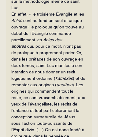
sur la méthodologie même de saint 
Luc.
En effet, « le troisième Évangile et les 
Actes
 sont au fond un seul et unique 
ouvrage ; le prologue qu’on trouve au 
début de l’Évangile commande 
pareille­ment les 
Actes des 
apôtres
 qui, pour ce motif, n’ont pas 
de prologue à propre­ment parler. Or, 
dans les préfaces de son ouvrage en 
deux tomes, saint Luc mani­feste son 
intention de nous donner un récit 
logiquement ordonné (
kathexès
) et de 
remonter aux origines (
anothen
). Les 
origines qui commandent tout le 
reste, ce sont vraisemblablement, aux 
yeux de l’évangéliste, les récits de 
l’enfance et tout particulièrement la 
conception surnaturelle de Jésus 
sous l’action toute-puis­sante de 
l’Esprit divin. (…) On est donc fondé à 
croire que, dans la pensée de 