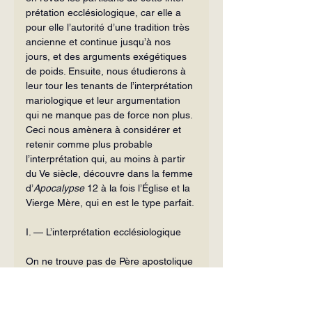
prétation ecclésiologique, car elle a 
pour elle l’autorité d’une tradition très 
an­cienne et continue jusqu’à nos 
jours, et des arguments exégétiques 
de poids. En­suite, nous étudierons à 
leur tour les tenants de l’interprétation 
mariologique et leur argumentation 
qui ne manque pas de force non plus. 
Ceci nous amènera à considérer et 
retenir comme plus probable 
l’interprétation qui, au moins à partir 
du Ve siècle, découvre dans la femme 
d’
Apocalypse
 12 à la fois l’Église et la 
Vierge Mère, qui en est le type parfait.
I. — L’interprétation ecclésiologique
On ne trouve pas de Père apostolique 
qui ait interprété 
Apocalypse
 12, 1. 
Tout au plus, peut-on évoquer 
Hermas qui, dans les cinq visions 