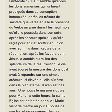
Pentecôte : « Il eût semblé qu’après 
les dons im­menses qui lui furent 
prodigués dans sa conception 
immaculée, après les trésors de 
sainteté que versa en elle la présence 
du Verbe incarné durant les neuf mois 
qu’elle le posséda dans son sein, 
après les secours spéciaux qu’elle 
reçut pour agir et souffrir en union 
avec son Fils dans l’œuvre de la 
rédemption, après les faveurs dont 
Jésus la combla au milieu des 
splendeurs de la résurrection, le ciel 
avait épuisé la mesure des dons qu’il 
avait à répandre sur une simple 
créature, si élevée qu’elle pût être 
dans le plan éternel. Il n’en est pas 
ainsi. Une nouvelle mission s’ouvre 
pour Marie : à cette heure, la sainte 
Église est enfantée par elle ; Marie 
vient de mettre au jour l’Épouse de 
son fils, et de nouveaux devoirs 