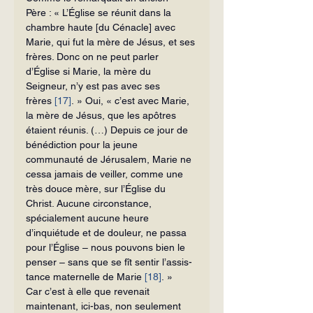
Père : « L’Église se réunit dans la 
chambre haute [du Cénacle] avec 
Marie, qui fut la mère de Jésus, et ses 
frères. Donc on ne peut parler 
d’Église si Marie, la mère du 
Seigneur, n’y est pas avec ses 
frères 
[17]
. » Oui, « c’est avec Marie, 
la mère de Jésus, que les apôtres 
étaient réunis. (…) De­puis ce jour de 
bénédiction pour la jeune 
communauté de Jérusalem, Marie ne 
cessa jamais de veiller, comme une 
très douce mère, sur l’Église du 
Christ. Au­cune circonstance, 
spécialement aucune heure 
d’inquiétude et de douleur, ne passa 
pour l’Église – nous pouvons bien le 
penser – sans que se fît sentir l’assis­
tance maternelle de Marie 
[18]
. »
Car c’est à elle que revenait 
maintenant, ici-bas, non seulement 