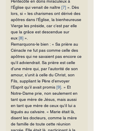
Pentecôte en dons miraculeux à 
l’Église qui venait de naître 
[7]
 ». Dès 
lors, si « les charismes ont dérivé des 
apôtres dans l’Église, la bien­heureuse 
Vierge les préside, car c’est par elle 
que la grâce est descendue sur 
eux 
[8]
 ».
Remarquons-le bien : « Sa prière au 
Cénacle ne fut pas comme celle des 
apôtres qui ne savaient pas encore ce 
qu’il adviendrait. Sa prière est celle 
d’une mère qui, par l’autorité de son 
amour, s’unit à celle du Christ, son 
Fils, suppliant le Père d’envoyer 
l’Esprit qu’il avait promis 
[9]
. » Et 
Notre-Dame prie, non seule­ment en 
tant que mère de Jésus, mais aussi 
en tant que mère de ceux qu’il lui a 
légués au calvaire. « Marie était là, 
disent les docteurs, comme la mère 
de famille de toute cette réunion 
sacrée. Elle était là, participant à la 