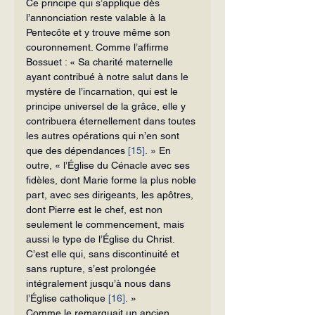
Ce principe qui s’applique dès 
l’annonciation reste valable à la 
Pentecôte et y trouve même son 
couronnement. Comme l’affirme 
Bossuet : « Sa charité mater­nelle 
ayant contribué à notre salut dans le 
mystère de l’incarnation, qui est le 
principe universel de la grâce, elle y 
contribuera éternellement dans toutes 
les autres opérations qui n’en sont 
que des dépendances 
[15]
. » En 
outre, « l’Église du Cénacle avec ses 
fidèles, dont Marie forme la plus noble 
part, avec ses dirigeants, les apôtres, 
dont Pierre est le chef, est non 
seulement le commencement, mais 
aussi le type de l’Église du Christ. 
C’est elle qui, sans discontinuité et 
sans rup­ture, s’est prolongée 
intégralement jusqu’à nous dans 
l’Église catholique 
[16]
. »
Comme le remarquait un ancien 