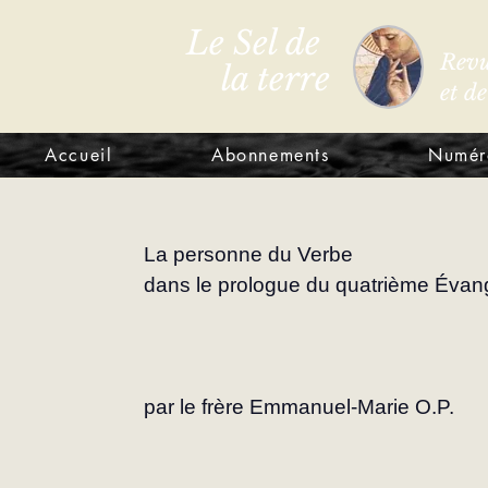
Le Sel de
Revu
la terre
et d
Accueil
Abonnements
Numér
La personne du Verbe
dans le prologue du quatrième Évang
par le frère Emmanuel-Marie O.P.