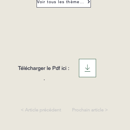
Voir tous les thèmes de la revue
Télécharger le Pdf ici :
.
< Article précédent
Prochain article >