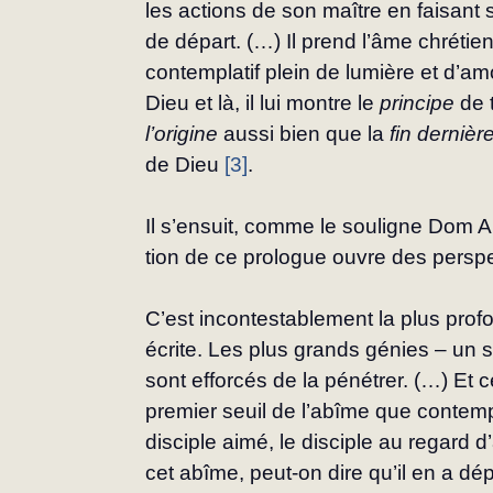
les actions de son maître en faisant 
de départ. (…) Il prend l’âme chrétie
contemplatif plein de lumière et d’amo
Dieu et là, il lui montre le 
principe
 de 
l’origine
 aussi bien que la 
fin
dernièr
de Dieu 
[3]
.
Il s’ensuit, comme le souligne Dom A
tion de ce prologue ouvre des perspec
C’est incontestablement la plus profo
écrite. Les plus grands génies – un 
sont efforcés de la pénétrer. (…) Et c
premier seuil de l’abîme que contempl
disciple aimé, le disciple au regard d
cet abîme, peut-on dire qu’il en a dé