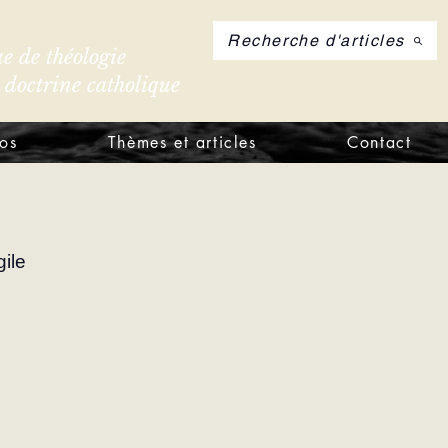
Recherche d'articles
e de théologie
e doctrine catholique
S'inscrire à notre let
os
Thèmes et articles
Contact
ile