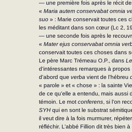
— une première fois après le récit de
« 
Maria autem conservabat omnia ve
suo 
» : Marie conservait toutes ces 
les méditant dans son cœur (Lc 2, 19
— une seconde fois après le recouv
« 
Mater ejus conservabat omnia ver
conservait toutes ces choses dans s
Le père Marc Trémeau O.P., dans 
Le
d’intéressantes remarques à propos d
d’abord que 
verba
 vient de l’hébreu 
« parole » et « chose » : la sainte V
de ce qu’elle a entendu, mais aussi de
témoin. Le mot 
conferens
, si l’on r
SYH
 qui en sont le substrat sémitiqu
il veut dire à la fois murmurer, répéter
réfléchir. L’abbé Fillion dit très bien 