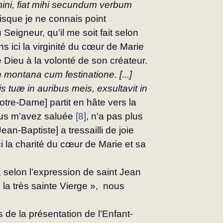
mini, fiat mihi secundum verbum 
uisque je ne connais point 
Seigneur, qu’il me soit fait selon 
s ici la virginité du cœur de Marie 
 Dieu à la vo­lonté de son créateur.
in montana cum festinatione. [...] 
s tuæ in auribus meis, exsultavit in 
Notre-Dame] partit en hâte vers la 
ous m’avez saluée 
[8]
, n’a pas plus 
ean-Baptiste] a tressailli de joie 
i la charité du cœur de Marie et sa 
t, selon l’expression de saint Jean 
la très sainte Vierge »,  nous 
s de la présentation de l’Enfant-