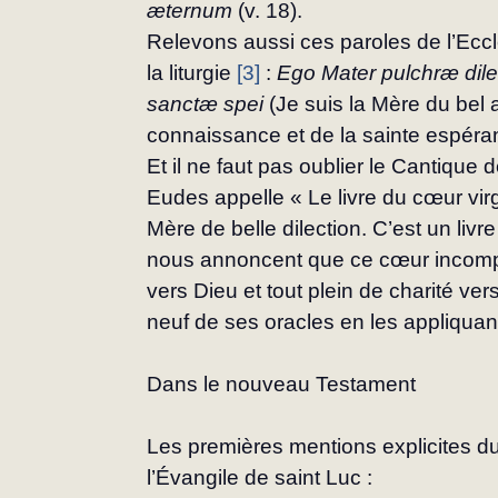
æternum
 (v. 18).
Relevons aussi ces paroles de l’Ecclé
la li­turgie 
[3]
 : 
Ego Mater pulchræ dilect
sanctæ spei
 (Je suis la Mère du bel 
connaissance et de la sainte espé­ra
Et il ne faut pas oublier le Cantique
Eudes ap­pelle « Le livre du cœur vir
Mère de belle di­lection. C’est un livr
nous annoncent que ce cœur incomp
vers Dieu et tout plein de charité ver
neuf de ses oracles en les appliquant
Dans le nouveau Testament
Les premières mentions explicites d
l’Évangile de saint Luc :