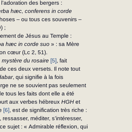
 l’adoration des bergers :
rba hæc, conferens in corde 
choses – ou tous ces souvenirs – 
) ;
rement de Jésus au Temple :
ba hæc in corde suo 
» : sa Mère 
on cœur (Lc 2, 51).
 mystère du rosaire
[5]
, fait 
e ces deux versets. Il note tout 
dabar
, qui signifie à la fois 
ierge ne se souvient pas seulement 
 tous les faits dont elle a été 
ecourt aux verbes hébreux 
HGH
 et 
e 
[6]
, est de signification très riche : 
, ressasser, méditer, s’intéresser, 
à ce sujet : « Admirable réflexion, qui 