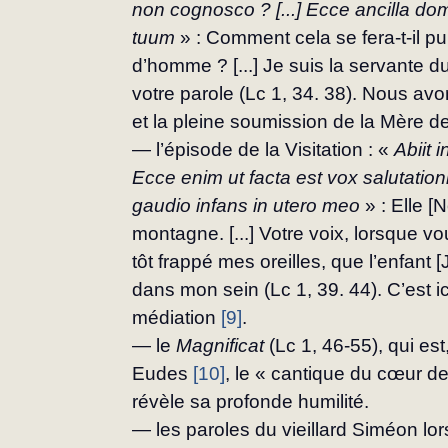
non co­gnosco ? [...] Ecce ancilla do
tuum
 » : Comment cela se fera-t-il p
d’homme ? [...] Je suis la servante du 
votre parole (Lc 1, 34. 38). Nous avon
et la pleine soumission de la Mère de
— l’épisode de la Visitation : « 
Abiit 
Ecce enim ut facta est vox salutationi
gaudio infans in utero meo
 » : Elle [
montagne. [...] Votre voix, lorsque v
tôt frappé mes oreilles, que l’enfant [J
dans mon sein (Lc 1, 39. 44). C’est ic
médiation 
[9]
.
— le 
Magnificat
 (Lc 1, 46-55), qui es
Eudes 
[10]
, le « cantique du cœur de 
révèle sa profonde humi­lité.
— les paroles du vieillard Siméon lor