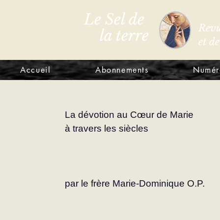
Le Sel de
Revu
la terre
et d
Accueil
Abonnements
Numér
La dévotion au Cœur de Marie
à travers les siècles
par le frère Marie-Dominique O.P.