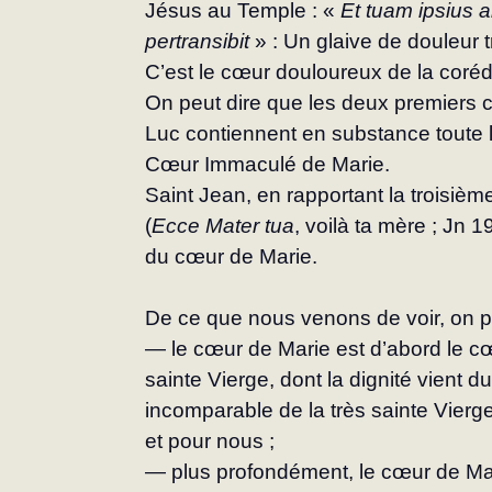
Jésus au Temple : « 
Et tuam ipsius 
pertransibit
 » : Un glaive de dou­leur
C’est le cœur douloureux de la coré­
On peut dire que les deux premiers ch
Luc contiennent en substance toute l
Cœur Immaculé de Marie.
Saint Jean, en rapportant la troisièm
(
Ecce Mater tua
, voilà ta mère ; Jn 19
du cœur de Marie.
De ce que nous venons de voir, on p
— le cœur de Marie est d’abord le cœ
sainte Vierge, dont la dignité vient du
incomparable de la très sainte Vierge 
et pour nous ;
— plus profondément, le cœur de Mar