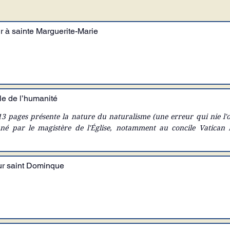
 à sainte Marguerite-Marie
le de l’humanité
 13 pages présente la nature du naturalisme (une erreur qui nie l'o
mné par le magistère de l'Église, notamment au concile Vatican I
ne s'est répandue dans les rangs de certains catholiques (appelés c
e Vatican II. Puis il se penche sur la Franc-maçonnerie qui fut la pr
reur.
ur saint Dominque