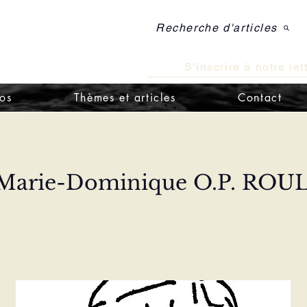
Recherche d'articles
e de théologie
e doctrine catholique
S'inscrire à notre let
os
Thèmes et articles
Contact
 Marie-Dominique O.P. RO