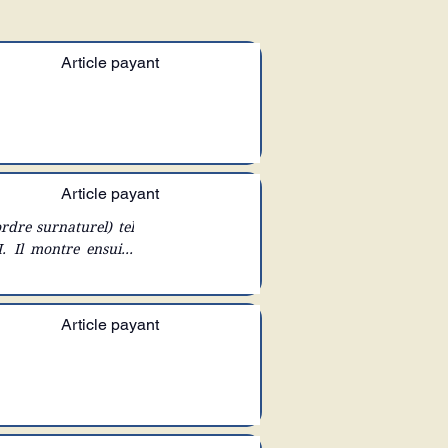
Article payant
Article payant
rdre surnaturel) tel
. Il montre ensuite
atholiques libéraux)
incipale instigatrice
Article payant