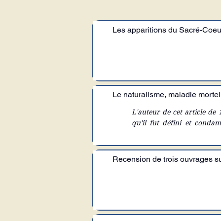
Les apparitions du Sacré-Coeur
Le naturalisme, maladie mortel
L'auteur de cet article de
qu'il fut défini et conda
comment cette fausse doctri
jusqu'à triompher au concil
et propagatrice de cette er
Recension de trois ouvrages s