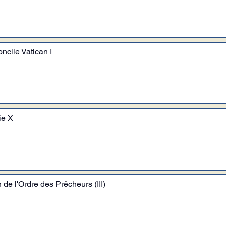
ncile Vatican I
ie X
 de l'Ordre des Prêcheurs (III)