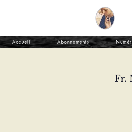
Le Sel de
Revu
la terre
et d
Accueil
Abonnements
Numér
Fr.