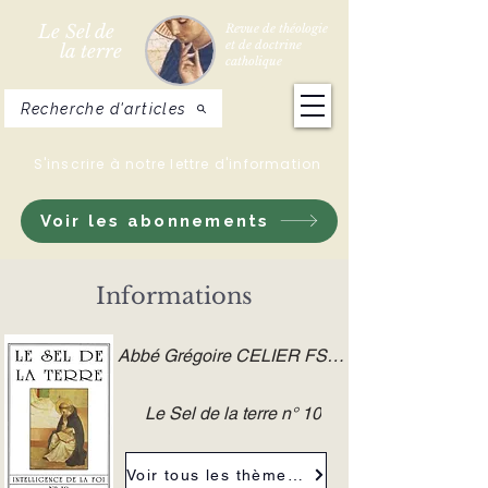
Le Sel de
Revue de théologie
et de doctrine
la terre
catholique
Recherche d'articles
S'inscrire à notre lettre d'information
Voir les abonnements
Informations
Abbé Grégoire CELIER FSSPX
Le Sel de la terre n° 10
Voir tous les thèmes de la revue