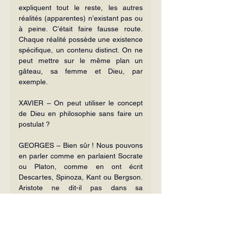
expliquent tout le reste, les autres 
réalités (apparentes) n’existant pas ou 
à peine. C’était faire fausse route. 
Chaque réalité possède une existence 
spécifique, un contenu distinct. On ne 
peut mettre sur le même plan un 
gâteau, sa femme et Dieu, par 
exemple.
XAVIER – On peut utiliser le concept 
de Dieu en philosophie sans faire un 
postulat ?
GEORGES – Bien sûr ! Nous pouvons 
en parler comme en parlaient Socrate 
ou Platon, comme en ont écrit 
Descartes, Spinoza, Kant ou Bergson. 
Aristote ne dit-il pas dans sa 
Métaphysique
 : « S’il existe un Être 
immobile et séparé du monde, une 
substance qui soit le Principe 