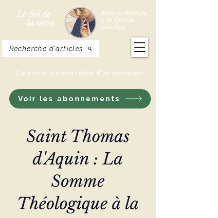
Le Sel de
Revue de théologie
et de doctrine
la terre
catholique
Recherche d'articles
S'inscrire à notre lettre d'information
Voir les abonnements
Saint Thomas
d'Aquin : La
Somme
Théologique à la