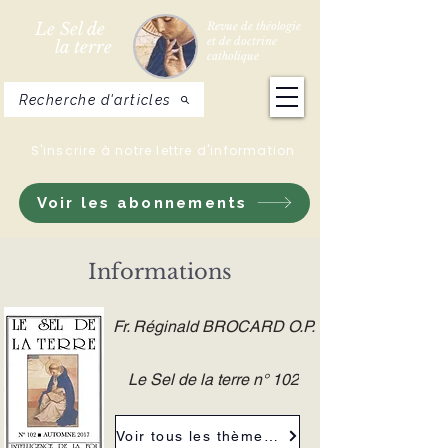
Le Sel de
Revue de théologie
et de doctrine
la terre
catholique
Recherche d'articles
S'inscrire à notre lettre d'information
Voir les abonnements
Informations
Fr. Réginald BROCARD O.P.
Le Sel de la terre n° 102
Voir tous les thèmes de la revue