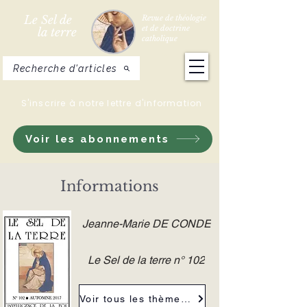
Le Sel de
Revue de théologie
et de doctrine
la terre
catholique
Recherche d'articles
S'inscrire à notre lettre d'information
Voir les abonnements
Informations
Jeanne-Marie DE CONDE
Le Sel de la terre n° 102
Voir tous les thèmes de la revue