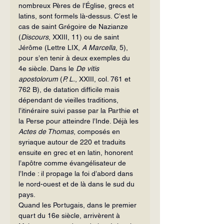
nombreux Pères de l’Église, grecs et 
latins, sont formels là-dessus. C’est le 
cas de saint Grégoire de Nazianze 
(
Discours
, XXIII, 11) ou de saint 
Jérôme (Lettre LIX, 
A Marcella
, 5), 
pour s’en tenir à deux exemples du 
4e siècle. Dans le 
De vitis 
apostolorum 
(
P. L.
, XXIII, col. 761 et 
762 B), de datation difficile mais 
dépendant de vieilles traditions, 
l’itinéraire suivi passe par la Parthie et 
la Perse pour atteindre l’Inde. Déjà les 
Actes de Thomas
, composés en 
syriaque autour de 220 et traduits 
ensuite en grec et en latin, honorent 
l’apôtre comme évangélisateur de 
l’Inde : il propage la foi d’abord dans 
le nord-ouest et de là dans le sud du 
pays.
Quand les Portugais, dans le premier 
quart du 16e siècle, arrivèrent à 