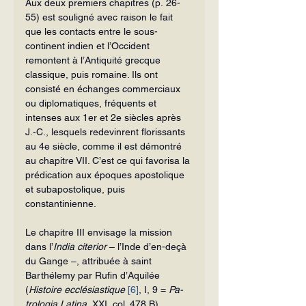
Aux deux premiers chapitres (p. 26-
55) est souligné avec raison le fait 
que les contacts entre le sous-
continent indien et l’Occident 
remontent à l’Antiquité grecque 
classique, puis romaine. Ils ont 
consisté en échanges commerciaux 
ou diplomatiques, fréquents et 
intenses aux 1er et 2e siècles après 
J.-C., lesquels redevinrent florissants 
au 4e siècle, comme il est démontré 
au chapitre VII. C’est ce qui favorisa la 
prédication aux époques apostolique 
et subapostolique, puis 
constantinienne.
Le chapitre III envisage la mission 
dans l’
India citerior
 – l’Inde d’en-deçà 
du Gange –, attribuée à saint 
Barthélemy par Rufin d’Aqui­lée 
(
Histoire ecclésiastique 
[6]
, I, 9 = 
Pa­
trologia Latina
,
XXI, col. 478 B)
. 