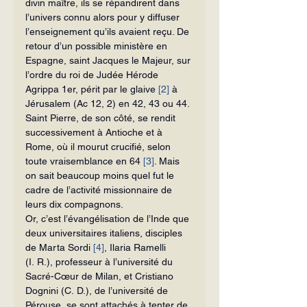
divin maître, ils se répandirent dans 
l’univers connu alors pour y diffuser 
l’enseignement qu’ils avaient reçu. De 
retour d’un possible ministère en 
Espagne, saint Jacques le Majeur, sur 
l’ordre du roi de Judée Hérode 
Agrippa 1er, périt par le glaive 
[2]
 à 
Jérusalem (Ac 12, 2) en 42, 43 ou 44. 
Saint Pierre, de son côté, se rendit 
successivement à Antioche et à 
Rome, où il mourut crucifié, selon 
toute vraisemblance en 64 
[3]
. Mais 
on sait beaucoup moins quel fut le 
cadre de l’activité missionnaire de 
leurs dix compagnons.
Or, c’est l’évangélisation de l’In­de que 
deux universitaires italiens, disciples 
de Marta Sordi 
[4]
, Ilaria Ramelli 
(I. R.), professeur à l’uni­versité du 
Sacré-Cœur de Milan, et Cristiano 
Dognini (C. D.), de l’uni­versité de 
Pérouse, se sont attachés à tenter de 