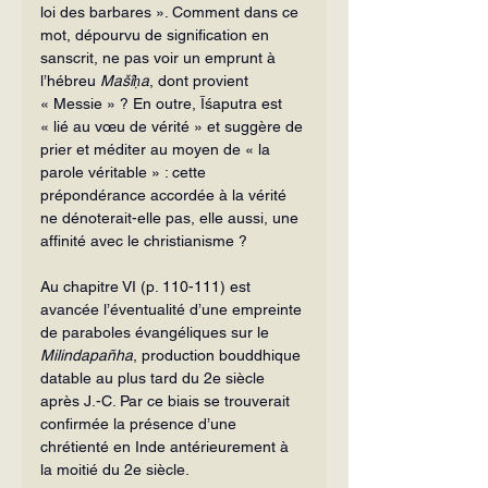
loi des barbares ». Comment dans ce 
mot, dépourvu de signification en 
sanscrit, ne pas voir un emprunt à 
l’hébreu 
Mašîḥa
, dont provient 
« Messie » ? En outre, Īśaputra est 
« lié au vœu de vérité » et suggère de 
prier et méditer au moyen de « la 
parole véritable » : cette 
prépondérance accordée à la vérité 
ne dénoterait-elle pas, elle aussi, une 
affinité avec le christianisme ?
Au chapitre VI (p. 110-111) est 
avancée l’éventualité d’une empreinte 
de paraboles évangéliques sur le 
Milindapañha
, production bouddhique 
datable au plus tard du 2e siècle 
après J.-C. Par ce biais se trouverait 
confirmée la présence d’une 
chrétienté en Inde antérieurement à 
la moitié du 2e siècle.