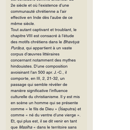
2e siècle et où l’existence d’une 
communauté chrétienne a l’air 
effective en Inde dès l’aube de ce 
même siècle.
Tout autant captivant et troublant, le 
chapitre VIII est consacré à l’étude 
des motifs chrétiens dans le
 Bhaviṣya 
Purāṇa
, qui appartient à un vaste 
corpus d’œuvres littéraires 
concernant notamment des mythes 
hindouistes. D’une composition 
avoisinant l’an 500 apr. J.-C., il 
comporte, en III, 2, 21-32, un 
passage qui semble révéler de 
manière significative l’influence 
culturelle du christianisme. Il y est mis 
en scène un homme qui se présente 
comme « le fils de Dieu » (Īśaputra) et 
comme « né du ventre d’une vierge ». 
Et, qui plus est, il se dit venir en tant 
que 
Masīha 
« dans le territoire sans 