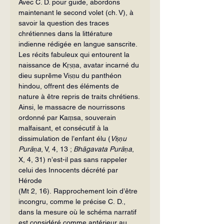
Avec C. D. pour guide, abordons 
maintenant le second volet (ch. V), à 
savoir la question des traces 
chrétiennes dans la littérature 
indienne rédigée en langue sanscrite.
Les récits fabuleux qui entourent la 
naissance de Kṛṣṇa, avatar incarné du 
dieu suprême Viṣṇu du panthéon 
hindou, offrent des éléments de 
nature à être repris de traits chrétiens. 
Ainsi, le massacre de nourrissons 
ordonné par Kaṃsa, souverain 
malfaisant, et consécutif à la 
dissimulation de l’enfant élu (
Viṣṇu 
Purāṇa
, V, 4, 13 ; 
Bhāgavata
Purāṇa
, 
X, 4, 31)
n’est-il pas sans
rappeler 
celui des Innocents décrété par 
Hérode 
(Mt 2, 16). Rapprochement loin d’être 
incongru, comme le précise C. D., 
dans la mesure où le schéma narratif 
est considéré comme antérieur au 