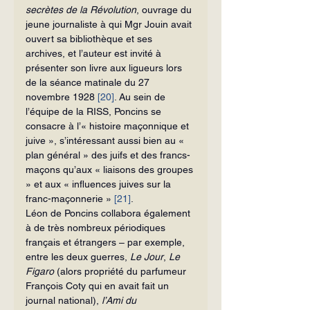
secrètes de la Révolution
, ouvrage du 
jeune journaliste à qui Mgr Jouin avait 
ouvert sa bibliothèque et ses 
archives, et l’auteur est invité à 
présenter son livre aux ligueurs lors 
de la séance matinale du 27 
novembre 1928 
[20]
. Au sein de 
l’équipe de la RISS, Poncins se 
consacre à l’« histoire maçonnique et 
juive », s’intéressant aussi bien au « 
plan général » des juifs et des francs-
maçons qu’aux « liaisons des groupes 
» et aux « influences juives sur la 
franc-maçonnerie » 
[21]
.
Léon de Poncins collabora également 
à de très nombreux périodiques 
français et étrangers – par exemple, 
entre les deux guerres, 
Le Jour
, 
Le 
Figaro
 (alors propriété du parfumeur 
François Coty qui en avait fait un 
journal national), 
l’Ami du 