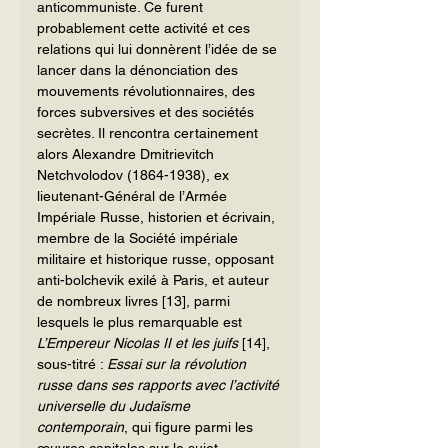
anticommuniste. Ce furent 
probablement cette activité et ces 
relations qui lui donnèrent l’idée de se 
lancer dans la dénonciation des 
mouvements révolutionnaires, des 
forces subversives et des sociétés 
secrètes. Il rencontra certainement 
alors Alexandre Dmitrievitch 
Netchvolodov (1864-1938), ex 
lieutenant-Général de l’Armée 
Impériale Russe, historien et écrivain, 
membre de la Société impériale 
militaire et historique russe, opposant 
anti-bolchevik exilé à Paris, et auteur 
de nombreux livres 
[13]
, parmi 
lesquels le plus remarquable est 
L’Empereur Nicolas II et les juifs 
[14]
, 
sous-titré : 
Essai sur la révolution 
russe dans ses rapports avec l’activité 
universelle du Judaïsme 
contemporain
, qui figure parmi les 
œuvres capitales sur le sujet.