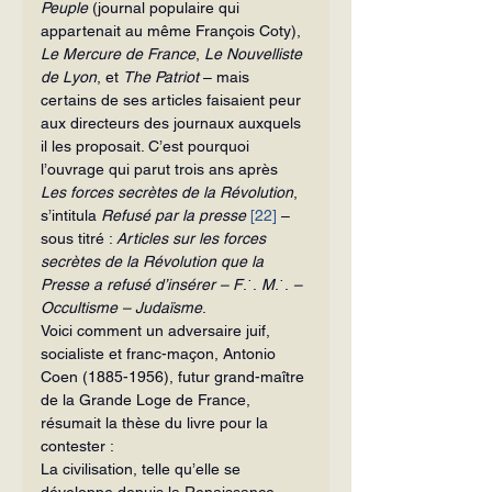
Peuple
 (journal populaire qui 
appartenait au même François Coty), 
Le Mercure de France
, 
Le Nouvelliste 
de Lyon
, et 
The Patriot
 – mais 
certains de ses articles faisaient peur 
aux directeurs des journaux auxquels 
il les proposait. C’est pourquoi 
l’ouvrage qui parut trois ans après 
Les forces secrètes de la Révolution
, 
s’intitula 
Refusé par la presse 
[22]
 – 
sous titré : 
Articles sur les forces 
secrètes de la Révolution que la 
Presse a refusé d’insérer – F
.˙.
 M
.˙.
 – 
Occultisme – Judaïsme
.
Voici comment un adversaire juif, 
socialiste et franc-maçon, Antonio 
Coen (1885-1956), futur grand-maître 
de la Grande Loge de France, 
résumait la thèse du livre pour la 
contester :
La civilisation, telle qu’elle se 
développe depuis la Renaissance, 