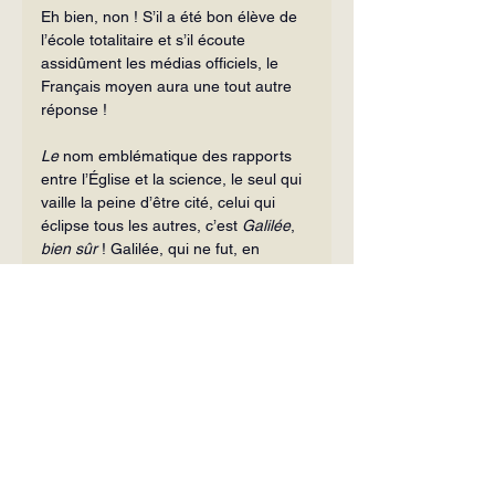
Eh bien, non ! S’il a été bon élève de 
l’école totalitaire et s’il écoute 
assidûment les médias officiels, le 
Français moyen aura une tout autre 
réponse !
Le
 nom emblématique des rapports 
entre l’Église et la science, le seul qui 
vaille la peine d’être cité, celui qui 
éclipse tous les autres, c’est 
Galilée
, 
bien sûr
 ! Galilée, qui ne fut, en 
réalité, qu’un savant de second ordre 
(le grand savant de l’époque, c’est 
Kepler), mais dont les mésaventures 
romaines illustrent si bien, comme 
chacun sait, la 
«
 permanente 
opposition entre l’Église et la 
science… 
»