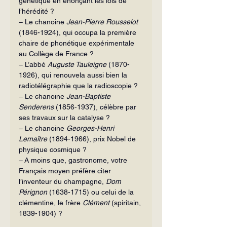
génétique en énonçant les lois de 
l’hérédité ?
– Le chanoine 
Jean-Pierre Rousselot
(1846-1924), qui occupa la première 
chaire de phonétique expérimentale 
au Collège de France ?
– L’abbé 
Auguste Tauleigne
 (1870-
1926), qui renouvela aussi bien la 
radiotélégraphie que la radioscopie ?
– Le chanoine 
Jean-Baptiste 
Senderens
 (1856-1937), célèbre par 
ses travaux sur la catalyse ?
– Le chanoine 
Georges-Henri 
Lemaître
 (1894-1966), prix Nobel de 
physique cosmique ?
– A moins que, gastronome, votre 
Français moyen préfère citer 
l’inventeur du champagne, 
Dom 
Pérignon
 (1638-1715) ou celui de la 
clémentine, le frère 
Clément
 (spiritain, 
1839-1904) ?