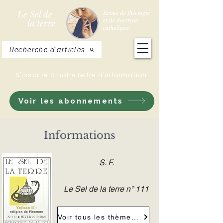
Le Sel de
Revue de théologie
et de doctrine
la terre
catholique
Recherche d'articles
S'inscrire à notre lettre d'information
Voir les abonnements
Informations
S. F.
Le Sel de la terre n° 111
Voir tous les thèmes de la revue