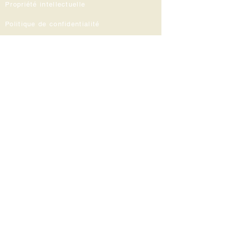
Propriété intellectuelle
Politique de confidentialité
Mentions légales
Inscrivez-vous
à notre Lettre d'information
Inscrivez-vous pour être informé sur nos
réductions, nos publications et notre
actualité.
Cliquez ici