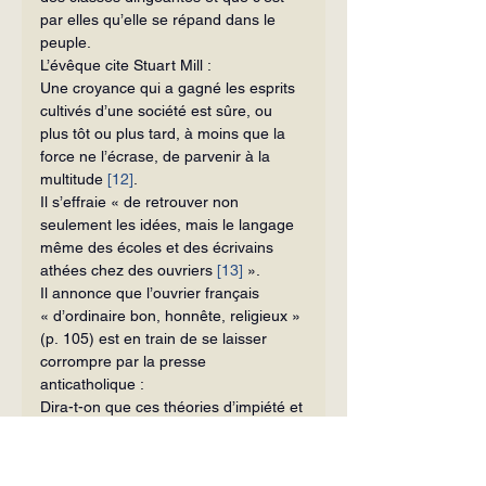
par elles qu’elle se répand dans le 
peuple.
L’évêque cite Stuart Mill :
Une croyance qui a gagné les esprits 
cultivés d’une société est sûre, ou 
plus tôt ou plus tard, à moins que la 
force ne l’écrase, de parvenir à la 
multitude 
[12]
.
Il s’effraie « de retrouver non 
seulement les idées, mais le langage 
même des écoles et des écrivains 
athées chez des ouvriers 
[13]
 ».
Il annonce que l’ouvrier français 
« d’ordinaire bon, honnête, religieux » 
(p. 105) est en train de se laisser 
corrompre par la presse 
anticatholique :
Dira-t-on que ces théories d’impiété et 
d’immoralité sont trop savantes pour 
être accessibles aux masses, et ne 
pourront jamais devenir populaires ? 