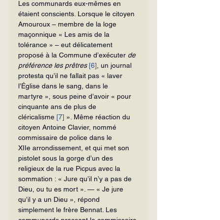
Les communards eux-mêmes en 
étaient conscients. Lorsque le citoyen 
Amouroux – membre de la loge 
maçonnique « Les amis de la 
tolérance » – eut délicatement 
proposé à la Commune d’exécuter 
de 
préférence les prêtres
[6]
, un journal 
protesta qu’il ne fallait pas « laver 
l’Église dans le sang, dans le 
martyre », sous peine d’avoir « pour 
cinquante ans de plus de 
cléricalisme 
[7]
 ». Même réaction du 
citoyen Antoine Clavier, nommé 
commissaire de police dans le 
XIIe arrondissement, et qui met son 
pistolet sous la gorge d’un des 
religieux de la rue Picpus avec la 
sommation : « Jure qu’il n’y a pas de 
Dieu, ou tu es mort ». — « Je jure 
qu’il y a un Dieu », répond 
simplement le frère Bennat. Les 
communards pressent le commissaire 