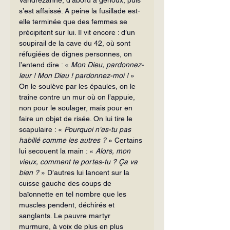
s’est affaissé. A peine la fusillade est-
elle terminée que des femmes se 
précipitent sur lui. Il vit encore : d’un 
soupirail de la cave du 42, où sont 
réfugiées de dignes personnes, on 
l’entend dire : « 
Mon Dieu, pardonnez-
leur ! Mon Dieu ! pardonnez-moi ! 
» 
On le soulève par les épaules, on le 
traîne contre un mur où on l’appuie, 
non pour le soulager, mais pour en 
faire un objet de risée. On lui tire le 
scapulaire : « 
Pourquoi n’es-tu pas 
habillé comme les autres ? 
» Certains 
lui secouent la main : « 
Alors, mon 
vieux, comment te portes-tu ? Ça va 
bien ? 
» D’autres lui lancent sur la 
cuisse gauche des coups de 
baïonnette en tel nombre que les 
muscles pendent, déchirés et 
sanglants. Le pauvre martyr 
murmure, à voix de plus en plus 