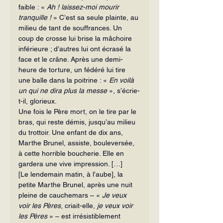
faible : « 
Ah ! laissez-moi mourir 
tranquille ! 
» C’est sa seule plainte, au 
milieu de tant de souffrances. Un 
coup de crosse lui brise la mâchoire 
inférieure ; d’autres lui ont écrasé la 
face et le crâne. Après une demi-
heure de torture, un fédéré lui tire 
une balle dans la poitrine : « 
En voilà 
un qui ne dira plus la messe
 », s’écrie-
t-il, glorieux.
Une fois le Père mort, on le tire par le 
bras, qui reste démis, jusqu’au milieu 
du trottoir. Une enfant de dix ans, 
Marthe Brunel, assiste, bouleversée, 
à cette horrible boucherie. Elle en 
gardera une vive impression. […]
[Le lendemain matin, à l’aube], la 
petite Marthe Brunel, après une nuit 
pleine de cauchemars – « 
Je veux 
voir les Pères
, criait-elle, 
je veux voir 
les Pères
 » – est irrésistiblement 