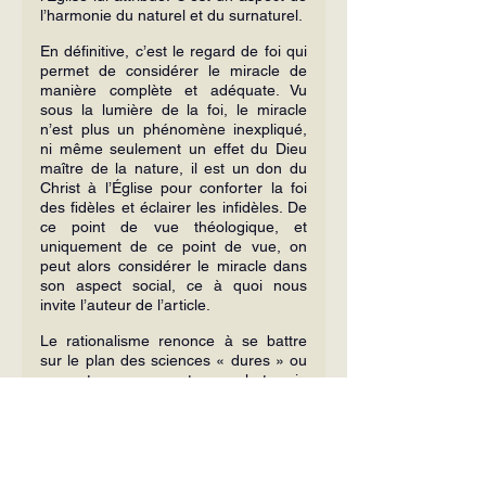
l’harmonie du naturel et du surnaturel.
En définitive, c’est le regard de foi qui 
permet de considérer le miracle de 
manière complète et adéquate. Vu 
sous la lumière de la foi, le miracle 
n’est plus un phénomène inexpliqué, 
ni même seulement un effet du Dieu 
maître de la nature, il est un don du 
Christ à l’Église pour conforter la foi 
des fidèles et éclairer les infidèles. De 
ce point de vue théologique, et 
uniquement de ce point de vue, on 
peut alors considérer le miracle dans 
son aspect social, ce à quoi nous 
invite l’auteur de l’article.
Le rationalisme renonce à se battre 
sur le plan des sciences « dures » ou 
« exactes », pour entrer sur le terrain 
culturel et social. Envisageant ce point 
de vue on ne niera pas une 
corrélation, une correspondance entre 
le milieu socio-culturel et le miracle. 
L’esprit moderne en déduit que le 