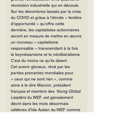
révolution industrielle qui en découle. 
Sur les décombres laissés par la crise 
du COVID et grâce à l’étroite « fenêtre 
d’opportunité » qu’offre cette 
dernière, les capitalistes actionnaires 
seront en mesure de mettre en œuvre 
un nouveau « capitalisme 
responsable » transcendant à la fois 
le keynésianisme et le néolibéralisme. 
C’est du moins ce qu’ils disent.
Cet avenir glorieux, rêvé par les 
parties prenantes mondiales pour 
« ceux qui ne sont rien », comme 
aime à le dire Macron, président 
français et membre des 
Young Global 
Leaders
 du WEF, est génialement 
décrit dans les mots désormais 
célèbres d’Ida Auken du WEF comme 
une ère où l’on « ne possède rien, où 
l’on n’a pas de vie privée, mais où la 
vie n’a jamais été aussi belle 
[2]
 ». Ce 