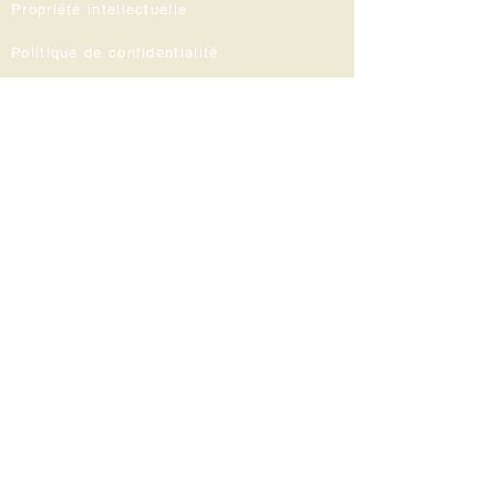
Propriété intellectuelle
Politique de confidentialité
Mentions légales
Inscrivez-vous
à notre Lettre d'information
Inscrivez-vous pour être informé sur nos
réductions, nos publications et notre
actualité.
Cliquez ici