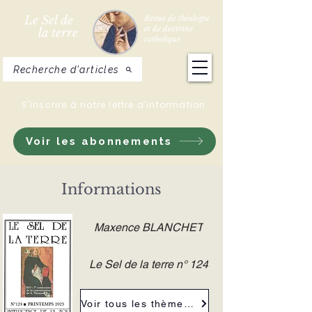
Le Sel de
Revue de théologie
et de doctrine
la terre
catholique
Recherche d'articles
S'inscrire à notre lettre d'information
Voir les abonnements
Informations
Maxence BLANCHET
Le Sel de la terre n° 124
Voir tous les thèmes de la revue