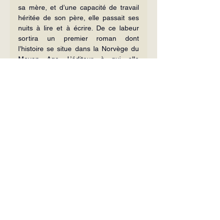
sa mère, et d’une capacité de travail 
héritée de son père, elle passait ses 
nuits à lire et à écrire. De ce labeur 
sortira un premier roman dont 
l’histoire se situe dans la Norvège du 
Moyen Age. L’éditeur à qui elle 
proposa son œuvre ne ménagea pas 
la susceptibilité de la jeune femme :
Ne vous lancez pas dans les 
romans historiques, ce n’est 
pas votre truc 
[6]
. Mais vous 
pouvez toujours essayer 
d’écrire quelque chose de 
contemporain.
Sans se décontenancer, elle se remit 
au travail.
En 1907 parut son roman, 
Fru Marta 
Oulie
, racontant, sous forme de 
journal intime, l’infidélité d’une jeune 