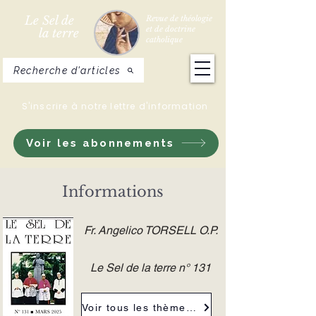
Le Sel de
Revue de théologie
et de doctrine
la terre
catholique
Recherche d'articles
S'inscrire à notre lettre d'information
Voir les abonnements
Informations
Fr. Angelico TORSELL O.P.
Le Sel de la terre n° 131
Voir tous les thèmes de la revue