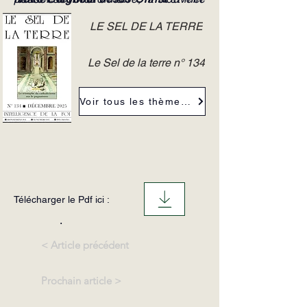
Droite reste incompatible avec la
en garde contre cette fausse
doctrine catholique.
alternative à la modernité.
LE SEL DE LA TERRE
Le Sel de la terre n° 134
Voir tous les thèmes de la revue
Télécharger le Pdf ici :
.
< Article précédent
Prochain article >