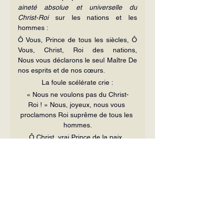
aineté absolue et universelle du 
Christ-Roi 
sur les nations et les 
hommes :
Ô Vous, Prince de tous les siècles, Ô 
Vous, Christ, Roi des nations, 
Nous vous déclarons le seul Maître De 
nos esprits et de nos cœurs.
La foule scélérate crie :
« Nous ne voulons pas du Christ-
Roi ! » Nous, joyeux, nous vous 
proclamons Roi suprême de tous les 
hommes.
Ô Christ, vrai Prince de la paix, 
Soumettez-vous les cœurs rebelles, 
Et, par votre amour,
Rassemblez les errants 
en un seul bercail. […]
Que les gouvernants des peuples 
Vous offrent un culte public ;
Que maîtres et juges vous honorent ;