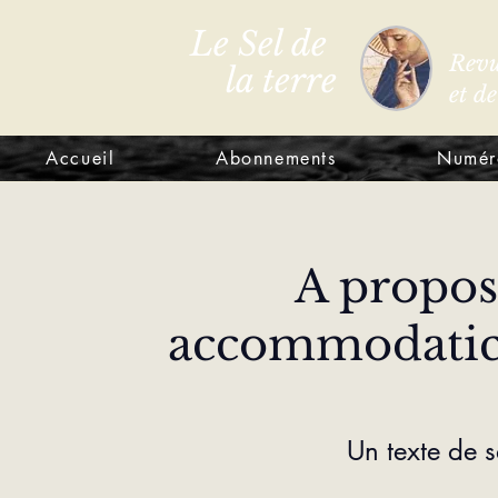
Le Sel de
Revu
la terre
et d
Accueil
Abonnements
Numér
A propos
accommodatice
Un texte de 