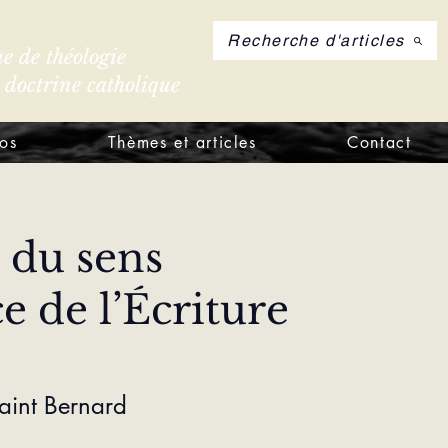
Recherche d'articles
e de théologie
e doctrine catholique
S'inscrire à notre let
os
Thèmes et articles
Contact
 du sens 
 de l’Écriture
saint Bernard