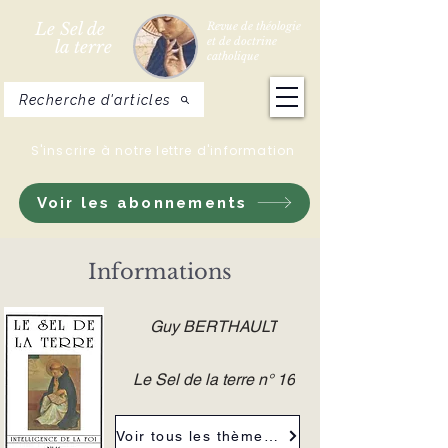
Le Sel de
Revue de théologie
et de doctrine
la terre
catholique
Recherche d'articles
S'inscrire à notre lettre d'information
Voir les abonnements
Informations
Guy BERTHAULT
Le Sel de la terre n° 16
Voir tous les thèmes de la revue