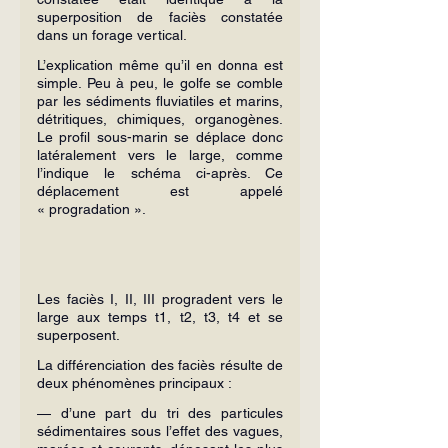
superposition de faciès constatée 
dans un forage vertical.
L’explication même qu’il en donna est 
simple. Peu à peu, le golfe se comble 
par les sédiments fluviatiles et marins, 
détritiques, chimiques, organogènes. 
Le profil sous-marin se déplace donc 
latéralement vers le large, comme 
l’indique le schéma ci-après. Ce 
déplacement est appelé 
« progradation ».
Les faciès I, II, III progradent vers le 
large aux temps t1, t2, t3, t4 et se 
superposent.
La différenciation des faciès résulte de 
deux phénomènes principaux :
— d’une part du tri des particules 
sédimentaires sous l’effet des vagues, 