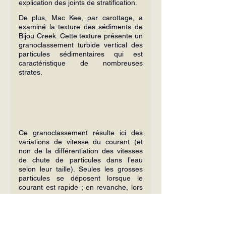
explication des joints de stratification.
De plus, Mac Kee, par carottage, a 
examiné la texture des sédiments de 
Bijou Creek. Cette texture présente un 
granoclassement turbide vertical des 
particules sédimentaires qui est 
caractéristique de nombreuses 
strates.
Ce granoclassement résulte ici des 
variations de vitesse du courant (et 
non de la différentiation des vitesses 
de chute de particules dans l’eau 
selon leur taille). Seules les grosses 
particules se déposent lorsque le 
courant est rapide ; en revanche, lors 
d’une décélération du courant, les 
petites particules se déposent 
également. Ceci a été démontré par 
Hjulstrom 
[6]
.