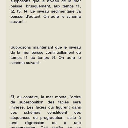
supposons que le niveau de la mer 
baisse, brusquement, aux temps t1, 
t2, t3, t4. Le niveau sédimentaire va 
baisser d’autant. On aura le schéma 
suivant :
Supposons maintenant que le niveau 
de la mer baisse continuellement du 
temps t1 au temps t4. On aura le 
schéma suivant :
Si, au contaire, la mer monte, l’ordre 
de superposition des faciès sera 
inverse. Les faciès qui figurent dans 
ces schémas constituent des 
séquences de progradation, suite à 
une régression ou à une 
transgression. Ces faciès ne se 