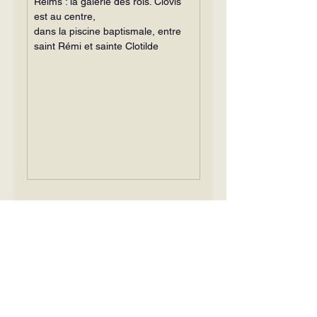
Reims : la galerie des rois. Clovis 
est au centre,
dans la piscine baptismale, entre 
saint Rémi et sainte Clotilde
[1]
 — Dominique Jamet, 
Clovis ou le 