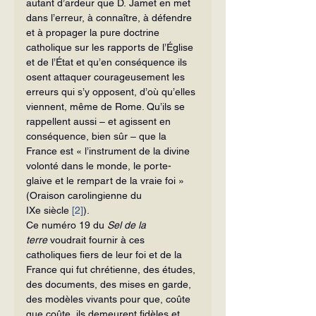
autant d’ardeur que D. Jamet en met 
dans l’erreur, à connaître, à défendre 
et à propager la pure doctrine 
catholique sur les rapports de l’Église 
et de l’État et qu’en conséquence ils 
osent attaquer courageusement les 
erreurs qui s’y opposent, d’où qu’elles 
viennent, même de Rome. Qu’ils se 
rappellent aussi – et agissent en 
conséquence, bien sûr – que la 
France est « l’instrument de la divine 
volonté dans le monde, le porte-
glaive et le rempart de la vraie foi » 
(Oraison carolingienne du 
IXe siècle 
[2]
).
Ce numéro 19 du 
Sel de la 
terre
 voudrait fournir à ces 
catholiques fiers de leur foi et de la 
France qui fut chrétienne, des études, 
des documents, des mises en garde, 
des modèles vivants pour que, coûte 
que coûte, ils demeurent fidèles et 