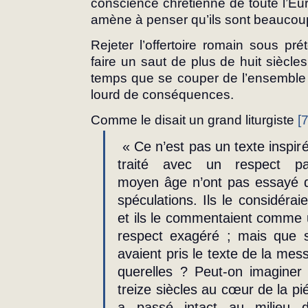
conscience chrétienne de toute l’Europ
amène à penser qu’ils sont beaucou
Rejeter l’offertoire romain sous pr
faire un saut de plus de huit siècle
temps que se couper de l’ensemble de 
lourd de conséquences.
Comme le disait un grand liturgiste 
[7
 « Ce n’est pas un texte inspiré, bien sûr ; mais il a toujours été 
traité avec un respect par
moyen âge n’ont pas essayé de
spéculations. Ils le considéra
et ils le commentaient comme u
respect exagéré ; mais que ser
avaient pris le texte de la me
querelles ? Peut-on imaginer 
treize siècles au cœur de la pi
a passé intact au milieu de