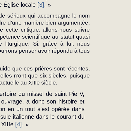
Église locale 
[3]
. »
n de sérieux qui accompagne le nom 
re d’une manière bien argumentée. 
 cette critique, allons-nous suivre 
étence scientifique au statut quasi 
 liturgique. Si, grâce à lui, nous 
ourrons penser avoir répondu à tous 
ide que ces prières sont récentes, 
les n’ont que six siècles, puisque 
actuelle au XIIIe siècle. 
rtoire du missel de saint Pie V, 
uvrage, a donc son histoire et 
son en un tout s’est opérée dans 
nsule italienne dans le courant du 
XIIIe 
[4]
. »