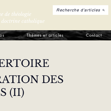
Recherche d'articles
e de théologie
e doctrine catholique
S'inscrire à notre let
os
Thèmes et articles
Contact
FERTOIRE
RATION DES 
 (II)