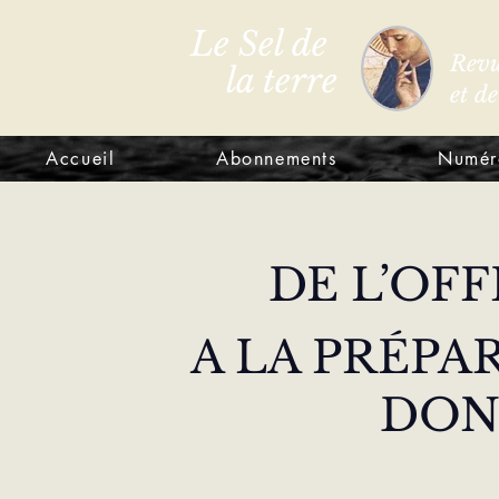
Le Sel de
Revu
la terre
et d
Accueil
Abonnements
Numér
DE L’OF
A LA PRÉPA
DONS