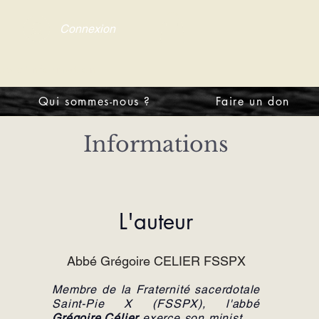
Connexion
tre d'information
Qui sommes-nous ?
Faire un don
Informations
L'auteur
Abbé Grégoire CELIER FSSPX
Membre de la Fraternité sacerdotale
Saint-Pie X (FSSPX), l'abbé
Grégoire Célier
exerce son ministère