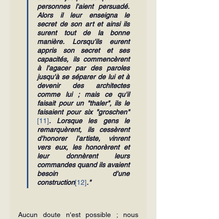
personnes l'aient persuadé. 
Alors il leur enseigna le 
secret de son art et ainsi ils 
surent tout de la bonne 
manière. Lorsqu'ils eurent 
appris son secret et ses 
capacités, ils commencèrent 
à l'agacer par des paroles 
jusqu'à se séparer de lui et à 
devenir des architectes 
comme lui ; mais ce qu'il 
faisait pour un "thaler", ils le 
faisaient pour six "groschen"
[11]
. Lorsque les gens le 
remarquèrent, ils cessèrent 
d'honorer l'artiste, vinrent 
vers eux, les honorèrent et 
leur donnèrent leurs 
commandes quand ils avaient 
besoin d'une 
construction
[12]
."
Aucun doute n'est possible ; nous 