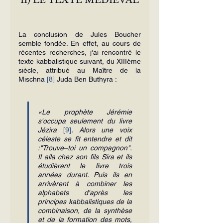
La conclusion de Jules Boucher 
semble fondée. En effet, au cours de 
récentes recherches, j'ai rencontré le 
texte kabbalistique suivant, du XIIIème 
siècle, attribué au Maître de la 
Mischna 
[8]
 Juda Ben Buthyra :
«Le prophète Jérémie 
s'occupa seulement du livre 
Jézira 
[9]
. Alors une voix 
céleste se fit entendre et dit 
:"Trouve–toi un compagnon". 
Il alla chez son fils Sira et ils 
étudièrent le livre trois 
années durant. Puis ils en 
arrivèrent à combiner les 
alphabets d'après les 
principes kabbalistiques de la 
combinaison, de la synthèse 
et de la formation des mots, 