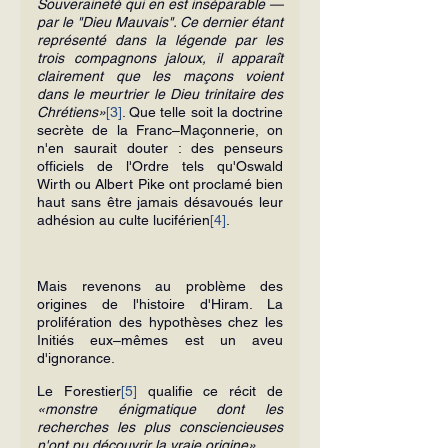
Souveraineté qui en est inséparable — 
par le "Dieu Mauvais". Ce dernier étant 
représenté dans la légende par les 
trois compagnons jaloux, il apparaît 
clairement que les maçons voient 
dans le meurtrier le Dieu trinitaire des 
Chrétiens»
[3]
. Que telle soit la doctrine 
secrète de la Franc–Maçonnerie, on 
n'en saurait douter : des penseurs 
officiels de l'Ordre tels qu'Oswald 
Wirth ou Albert Pike ont proclamé bien 
haut sans être jamais désavoués leur 
adhésion au culte luciférien
[4]
.
Mais revenons au problème des 
origines de l'histoire d'Hiram. La 
prolifération des hypothèses chez les 
Initiés eux–mêmes est un aveu 
d'ignorance.
Le Forestier
[5]
 qualifie ce récit de 
«monstre énigmatique dont les 
recherches les plus consciencieuses 
n'ont pu découvrir la vraie origine»
.