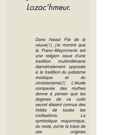
Lozac'hmeur.
Dans l'essai Fils de la 
veuve
[1]
, j'ai montré que 
la Franc–Maçonnerie est 
une religion issue d'une 
tradition multimillénaire 
diamétralement opposée 
à la tradition du judaïsme 
moïsique et du 
christianisme
[2]
. L'étude 
comparée des mythes 
donne à penser que les 
dogmes de ce culte 
secret étaient connus des 
Initiés de toutes les 
civilisations. La 
symbolique maçonnique, 
du reste, porte la trace de 
ces origines 