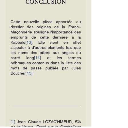
CONCLUSION
Cette nouvelle pièce apportée au 
dossier des origines de la Franc–
Maçonnerie souligne l'importance des 
emprunts de cette dernière à la 
Kabbale
[13]
. Elle vient en effet 
s'ajouter à d'autres éléments tels que 
les noms des piliers aux angles du 
carré long
[14]
 et les termes 
hébraïques contenus dans la liste des 
mots de passe publiée par Jules 
Boucher
[15]
[1]
 Jean–Claude LOZAC'HMEUR, 
Fils 
de la Veuve, Essai sur la Symbolique 