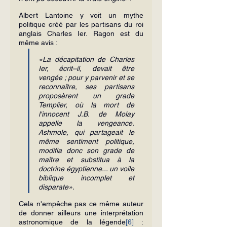
Albert Lantoine y voit un mythe 
politique créé par les partisans du roi 
anglais Charles Ier. Ragon est du 
même avis : 
«La décapitation de Charles 
Ier, écrit–il, devait être 
vengée ; pour y parvenir et se 
reconnaître, ses partisans 
proposèrent un grade 
Templier, où la mort de 
l'innocent J.B. de Molay 
appelle la vengeance. 
Ashmole, qui partageait le 
même sentiment politique, 
modifia donc son grade de 
maître et substitua à la 
doctrine égyptienne... un voile 
biblique incomplet et 
disparate».
Cela n'empêche pas ce même auteur 
de donner ailleurs une interprétation 
astronomique de la légende
[6]
 : 