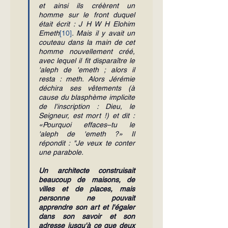
et ainsi ils créèrent un 
homme sur le front duquel 
était écrit : J H W H Elohim 
Emeth
[10]
. Mais il y avait un 
couteau dans la main de cet 
homme nouvellement créé, 
avec lequel il fit disparaître le 
'aleph de 'emeth ; alors il 
resta : meth. Alors Jérémie 
déchira ses vêtements (à 
cause du blasphème implicite 
de l'inscription : Dieu, le 
Seigneur, est mort !) et dit : 
«Pourquoi effaces–tu le 
'aleph de 'emeth ?» Il 
répondit : "Je veux te conter 
une parabole. 
Un architecte construisait 
beaucoup de maisons, de 
villes et de places, mais 
personne ne pouvait 
apprendre son art et l'égaler 
dans son savoir et son 
adresse jusqu'à ce que deux 