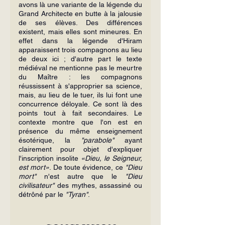
avons là une variante de la légende du 
Grand Architecte en butte à la jalousie 
de ses élèves. Des différences 
existent, mais elles sont mineures. En 
effet dans la légende d'Hiram 
apparaissent trois compagnons au lieu 
de deux ici ; d'autre part le texte 
médiéval ne mentionne pas le meurtre 
du Maître : les compagnons 
réussissent à s'approprier sa science, 
mais, au lieu de le tuer, ils lui font une 
concurrence déloyale. Ce sont là des 
points tout à fait secondaires. Le 
contexte montre que l'on est en 
présence du même enseignement 
ésotérique, la 
"parabole"
 ayant 
clairement pour objet d'expliquer 
l'inscription insolite 
«Dieu, le Seigneur, 
est mort»
. De toute évidence, ce 
"Dieu 
mort"
 n'est autre que le 
"Dieu 
civilisateur"
 des mythes, assassiné ou 
détrôné par le 
"Tyran"
.