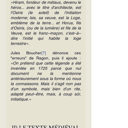
«Hiram, fondeur de métaux, devenu le 
héros... avec le titre d'architecte, est 
l'Osiris (le soleil) de l'initiation 
moderne; Isis, sa veuve, est la Loge, 
emblème de la terre... et Horus, fils 
d'Osiris, (ou de la lumière) et fils de la 
Veuve, est le franc–maçon, c'est–à–
dire l'initié qui habite la loge 
terrestre».
Jules Boucher
[7]
 dénonce ces 
"erreurs" de Ragon, puis il ajoute : 
«On prétend que cette légende a été 
inventée en 1725 parce que nul 
document ne la mentionne 
antérieurement sous la forme où nous 
la connaissons. Mais il s'agit non pas 
d'un symbole, mais bien d'un rite, 
adapté peut–être, mais, à coup sûr, 
initiatique.»
II) LE TEXTE MÉDIÉVAL