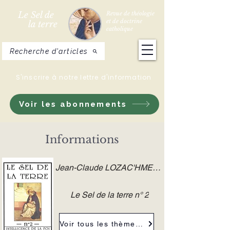
Le Sel de
Revue de théologie
et de doctrine
la terre
catholique
Recherche d'articles
S'inscrire à notre lettre d'information
Voir les abonnements
Informations
Jean-Claude LOZAC'HMEUR
Le Sel de la terre n° 2
Voir tous les thèmes de la revue