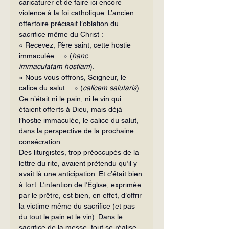
caricaturer et de faire ici encore 
violence à la foi catholique. L’ancien 
offertoire précisait l’oblation du 
sacrifice même du Christ :
« Recevez, Père saint, cette hostie 
immaculée… » (
hanc 
immaculatam
hostiam
).
« Nous vous offrons, Seigneur, le 
calice du salut… » (
calicem salutaris
).
Ce n’était ni le pain, ni le vin qui 
étaient offerts à Dieu, mais déjà 
l’hostie immaculée, le calice du salut, 
dans la perspective de la prochaine 
consécration.
Des liturgistes, trop préoccupés de la 
lettre du rite, avaient prétendu qu’il y 
avait là une anticipation. Et c’était bien 
à tort. L’intention de l’Église, exprimée 
par le prêtre, est bien, en effet, d’offrir 
la victime même du sacrifice (et pas 
du tout le pain et le vin). Dans le 
sacrifice de la messe, tout se réalise 