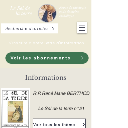
Le Sel de
Revue de théologie
et de doctrine
la terre
catholique
Recherche d'articles
S'inscrire à notre lettre d'information
Voir les abonnements
Informations
R.P. René Marie BERTHOD
Le Sel de la terre n° 21
Voir tous les thèmes de la revue