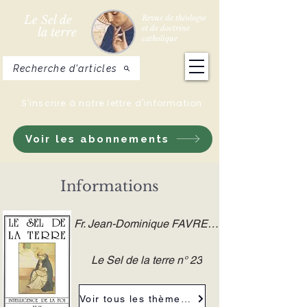
Le Sel de
Revue de théologie
et de doctrine
la terre
catholique
Recherche d'articles
S'inscrire à notre lettre d'information
Voir les abonnements
Informations
Fr. Jean-Dominique FAVRE O.P.
Le Sel de la terre n° 23
Voir tous les thèmes de la revue