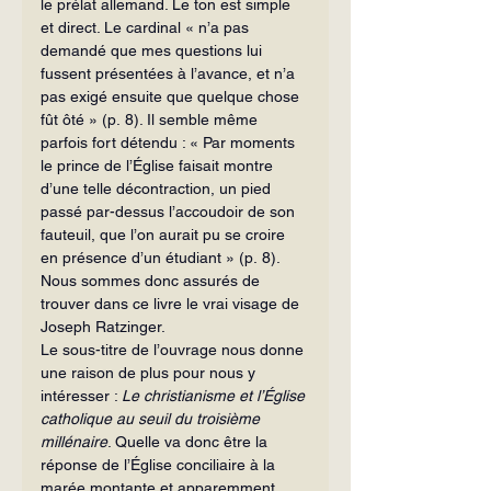
le prélat allemand. Le ton est simple 
et direct. Le cardinal « n’a pas 
demandé que mes questions lui 
fussent présentées à l’avance, et n’a 
pas exigé ensuite que quelque chose 
fût ôté » (p. 8). Il semble même 
parfois fort détendu : « Par mo­ments 
le prince de l’Église faisait montre 
d’une telle décontraction, un pied 
passé par-dessus l’accoudoir de son 
fauteuil, que l’on aurait pu se croire 
en présence d’un étudiant » (p. 8). 
Nous sommes donc as­surés de 
trouver dans ce livre le vrai visage de 
Joseph Ratzinger.
Le sous-titre de l’ouvrage nous donne 
une raison de plus pour nous y 
intéresser : 
Le christianisme et l’Église 
catholique au seuil du troisième 
millénaire
. Quelle va donc être la 
réponse de l’Église conciliaire à la 
marée montante et apparemment 