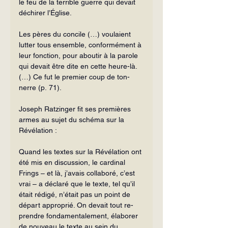
le feu de la terrible guerre qui devait 
déchirer l’Église.
Les pères du concile (…) voulaient 
lutter tous ensemble, conformément à 
leur fonction, pour aboutir à la parole 
qui devait être dite en cette heure-là. 
(…) Ce fut le premier coup de ton­
nerre (p. 71).
Joseph Ratzinger fit ses premières 
armes au sujet du schéma sur la 
Révéla­tion :
Quand les textes sur la Révélation ont 
été mis en discussion, le cardinal 
Frings – et là, j’avais collaboré, c’est 
vrai – a déclaré que le texte, tel qu’il 
était rédigé, n’était pas un point de 
départ approprié. On devait tout re­
prendre fondamentalement, élaborer 
de nouveau le texte au sein du 