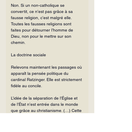
Non. Si un non-catholique se 
convertit, ce n’est pas grâce à sa 
fausse re­ligion, c’est malgré elle. 
Toutes les fausses religions sont 
faites pour détourner l’homme de 
Dieu, non pour le mettre sur son 
chemin.
La doctrine sociale
Relevons maintenant les passages où 
apparaît la pensée politique du 
cardinal Ratzinger. Elle est strictement 
fidèle au concile.
L’idée de la séparation de l’Église et 
de l’État n’est entrée dans le monde 
que grâce au christianisme. (…) Cette 
séparation est donc en fin de compte 
un legs de l’origine du christianisme et 
aussi un facteur décisif de liberté. (…) 