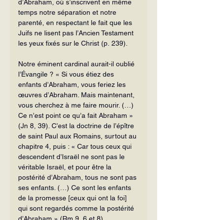
d’Abraham, où s’inscrivent en même 
temps notre séparation et notre 
parenté, en respectant le fait que les 
Juifs ne lisent pas l’Ancien Testament 
les yeux fixés sur le Christ (p. 239).
Notre éminent cardinal aurait-il ou­blié 
l’Évangile ? « Si vous étiez des 
enfants d’Abraham, vous feriez les 
œuvres d’Abraham. Mais maintenant, 
vous cher­chez à me faire mourir. (…) 
Ce n’est point ce qu’a fait Abraham » 
(Jn 8, 39). C’est la doctrine de l’épître 
de saint Paul aux Romains, surtout au 
chapitre 4, puis : « Car tous ceux qui 
descendent d’Israël ne sont pas le 
véritable Israël, et pour être la 
postérité d’Abraham, tous ne sont pas 
ses enfants. (…) Ce sont les enfants 
de la promesse [ceux qui ont la foi] 
qui sont re­gardés comme la postérité 
d’Abraham » (Rm 9, 6 et 8).