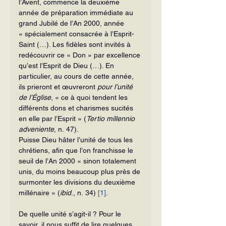
l’Avent, commence la deuxième 
année de préparation immédiate au 
grand Jubilé de l’An 2000, année 
« spécialement consacrée à l’Esprit-
Saint (…). Les fidèles sont invités à 
redécouvrir ce « Don » par excellence 
qu’est l’Esprit de Dieu (…). En 
particulier, au cours de cette année, 
ils prieront et œuvreront 
pour l’unité 
de l’Église
, « ce à quoi tendent les 
différents dons et charismes sucités 
en elle par l’Esprit » (
Tertio millennio 
adveniente
, n. 47).
Puisse Dieu hâter l’unité de tous les 
chrétiens, afin que l’on franchisse le 
seuil de l’An 2000 « sinon totalement 
unis, du moins beaucoup plus près de 
surmonter les divisions du deuxième 
millénaire » (
ibid
., n. 34) 
[1]
.
De quelle unité s’agit-il ? Pour le 
savoir, il nous suffit de lire quelques 