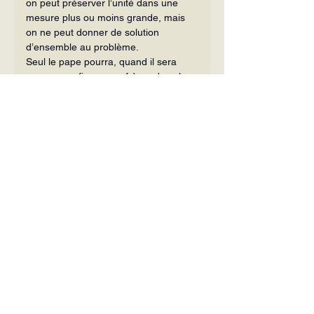
on peut préserver l’unité dans une 
mesure plus ou moins grande, mais 
on ne peut donner de solution 
d’ensemble au problème.
Seul le pape pourra, quand il sera 
revenu, confirmer ses frères dans la 
foi et dans la communion catholique : 
Et tu aliquando conversus, confirma 
fratres tuos
[15]
 (Lc 22, 32).
« Vous êtes le sel de la terre… »
Gravure du XVe siècle