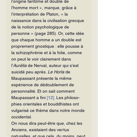
l’origine fan­tôme et double de 
l’homme mort », marque, grâce à 
l’interprétation de Platon, « la 
naissance dans la civilisation grecque 
de la notion psychologique de 
personne » (page 285). Or, cette idée 
que chaque homme a un double est 
proprement gnos­tique : elle pousse à 
la schizophrénie et à la folie, comme 
on peut le voir clairement dans 
l’
Aurélia
 de Nerval, auteur qui s’est 
suicidé peu après. 
Le Horla
 de 
Maupassant présente la même 
expérience de dédou­blement de 
personnalité. Et on sait com­ment 
Maupassant a fini 
[12]
. Les philoso­
phies orientales et bouddhistes ont 
vulga­risé ce thème dans notre monde 
occidental.
On nous dira peut-être que, chez les 
Anciens, existaient des vertus 
naturelles, et que cela, du moins, peut 