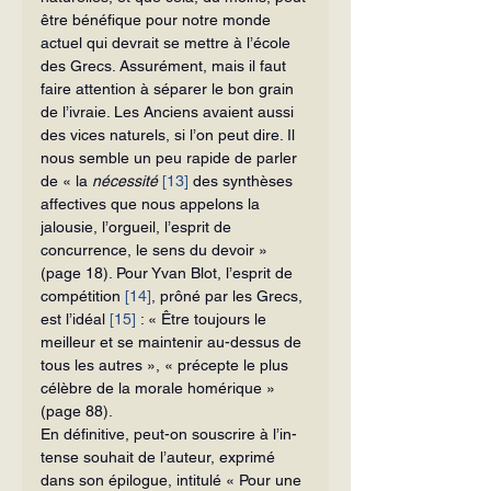
être bénéfique pour notre monde 
actuel qui devrait se mettre à l’école 
des Grecs. Assurément, mais il faut 
faire attention à séparer le bon grain 
de l’ivraie. Les Anciens avaient aussi 
des vices naturels, si l’on peut dire. Il 
nous semble un peu rapide de parler 
de « la 
nécessité 
[13]
 des synthèses 
affectives que nous appelons la 
jalousie, l’orgueil, l’esprit de 
concurrence, le sens du devoir » 
(page 18). Pour Yvan Blot, l’esprit de 
compétition 
[14]
, prôné par les Grecs, 
est l’idéal 
[15]
 : « Être toujours le 
meilleur et se maintenir au-dessus de 
tous les autres », « précepte le plus 
célèbre de la morale homérique » 
(page 88).
En définitive, peut-on souscrire à l’in­
tense souhait de l’auteur, exprimé 
dans son épilogue, intitulé « Pour une 