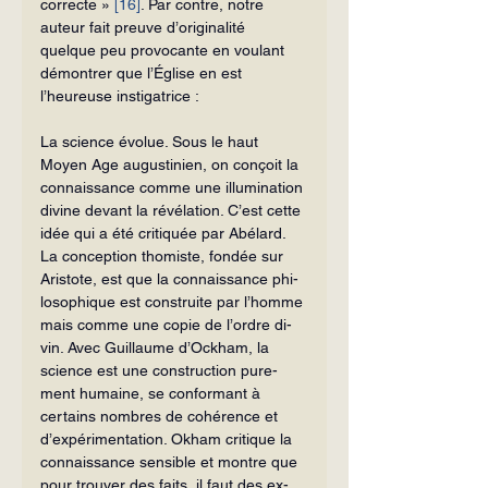
correcte » 
[16]
. Par contre, notre 
auteur fait preuve d’originalité 
quelque peu provocante en voulant 
dé­montrer que l’Église en est 
l’heureuse ins­tigatrice :
La science évolue. Sous le haut 
Moyen Age augustinien, on conçoit la 
connaissance comme une illumination 
divine devant la révélation. C’est cette 
idée qui a été critiquée par Abélard. 
La conception thomiste, fondée sur 
Aristote, est que la connaissance phi­
losophique est construite par l’homme 
mais comme une copie de l’ordre di­
vin. Avec Guillaume d’Ockham, la 
science est une construction pure­
ment humaine, se conformant à 
certains nombres de cohérence et 
d’expéri­mentation. Okham critique la 
connaissance sensible et montre que 
pour trouver des faits, il faut des ex­