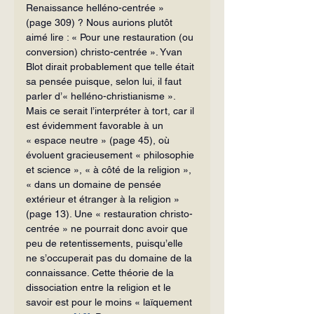
Renais­sance helléno-centrée » 
(page 309) ? Nous aurions plutôt 
aimé lire : « Pour une res­tauration (ou 
conversion) christo-centrée ». Yvan 
Blot dirait probablement que telle était 
sa pensée puisque, selon lui, il faut 
parler d’« helléno-christianisme ». 
Mais ce serait l’interpréter à tort, car il 
est évidemment favorable à un 
« espace neutre » (page 45), où 
évoluent gracieu­sement « philosophie 
et science », « à côté de la religion », 
« dans un domaine de pensée 
extérieur et étranger à la religion » 
(page 13). Une « restauration christo-
centrée » ne pourrait donc avoir que 
peu de retentissements, puisqu’elle 
ne s’occu­perait pas du domaine de la 
connaissance. Cette théorie de la 
dissociation entre la religion et le 
savoir est pour le moins « laïquement 