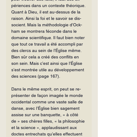
périences dans un contexte théorique. 
Quant à Dieu, il est au-dessus de la 
raison. Ainsi la foi et le savoir se dis­
socient. Mais la méthodologie d’Ock­
ham se montrera féconde dans le 
domaine scientifique. Il faut bien no­ter 
que tout ce travail a été accompli par 
des clercs au sein de l’Église même. 
Bien sûr cela a créé des conflits en 
son sein. Mais c’est ainsi que l’Église 
s’est montrée utile au dé­veloppement 
des sciences (page 167).
Dans le même esprit, on peut se re­
présenter de façon imagée le monde 
occi­dental comme une vaste salle de 
danse, avec l’Église bien sagement 
assise sur une banquette, « à côté 
de » ses chères filles, « la philosophie 
et la science », applaudis­sant aux 
doctes entrechats qu’elles effec­tuent 