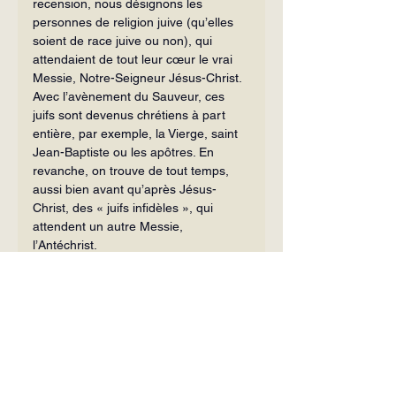
recension, nous désignons les 
personnes de religion juive (qu’elles 
soient de race juive ou non), qui 
attendaient de tout leur cœur le vrai 
Messie, Notre-Seigneur Jésus-Christ. 
Avec l’avènement du Sauveur, ces 
juifs sont devenus chrétiens à part 
entière, par exemple, la Vierge, saint 
Jean-Baptiste ou les apôtres. En 
revanche, on trouve de tout temps, 
aussi bien avant qu’après Jésus-
Christ, des « juifs infidèles », qui 
attendent un autre Messie, 
l’Antéchrist.
[3]
 — On peut trouver, dans le 
paganisme, certaines annonces du 
christianisme. De même, l’Église a pu 
réinterpréter dans un sens chrétien 
ou réutiliser dans son iconographie ou 
dans sa liturgie, des éléments 
matériels de mythes ou de rites 
païens. Mais il n’y a que dans l’Ancien 