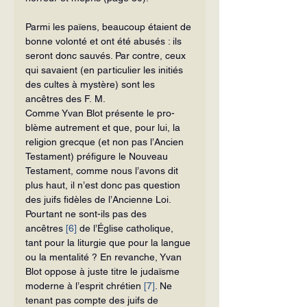
Parmi les païens, beaucoup étaient de 
bonne volonté et ont été abusés : ils 
seront donc sauvés. Par contre, ceux 
qui savaient (en particulier les initiés 
des cultes à mys­tère) sont les 
ancêtres des F. M.
Comme Yvan Blot présente le pro­
blème autrement et que, pour lui, la 
reli­gion grecque (et non pas l’Ancien 
Testa­ment) préfigure le Nouveau 
Testament, comme nous l’avons dit 
plus haut, il n’est donc pas question 
des juifs fidèles de l’An­cienne Loi. 
Pourtant ne sont-ils pas des 
ancêtres 
[6]
 de l’Église catholique, 
tant pour la liturgie que pour la langue 
ou la mentalité ? En revanche, Yvan 
Blot oppose à juste titre le judaïsme 
moderne à l’esprit chrétien 
[7]
. Ne 
tenant pas compte des juifs de 