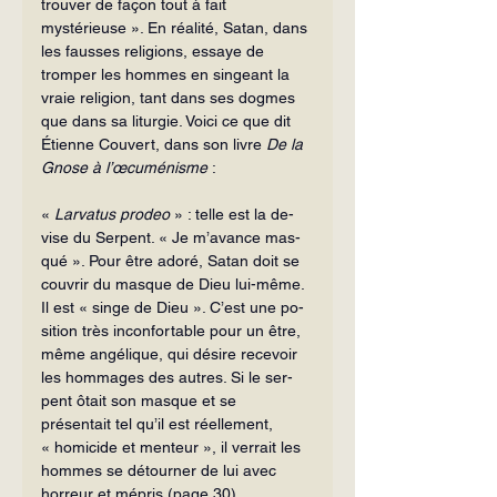
trouver de façon tout à fait 
mystérieuse ». En réalité, Satan, dans 
les fausses religions, essaye de 
tromper les hommes en singeant la 
vraie religion, tant dans ses dogmes 
que dans sa liturgie. Voici ce que dit 
Étienne Couvert, dans son livre 
De la 
Gnose à l’œcuménisme
 :
« 
Larvatus
prodeo
 » : telle est la de­
vise du Serpent. « Je m’avance mas­
qué ». Pour être adoré, Satan doit se 
couvrir du masque de Dieu lui-même. 
Il est « singe de Dieu ». C’est une po­
sition très inconfortable pour un être, 
même angélique, qui désire recevoir 
les hommages des autres. Si le ser­
pent ôtait son masque et se 
présentait tel qu’il est réellement, 
« homicide et menteur », il verrait les 
hommes se dé­tourner de lui avec 
horreur et mé­pris (page 30).