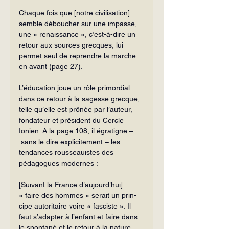
Chaque fois que [notre civilisation] 
semble déboucher sur une impasse, 
une « renaissance », c’est-à-dire un 
re­tour aux sources grecques, lui 
permet seul de reprendre la marche 
en avant (page 27).
L’éducation joue un rôle primordial 
dans ce retour à la sagesse grecque, 
telle qu’elle est prônée par l’auteur, 
fondateur et président du Cercle 
Ionien. A la page 108, il égratigne –
 sans le dire expli­citement – les 
tendances rousseauistes des 
pédagogues modernes :
[Suivant la France d’aujourd’hui] 
« faire des hommes » serait un prin­
cipe autoritaire voire « fasciste ». Il 
faut s’adapter à l’enfant et faire dans 
le spontané et le retour à la nature. 