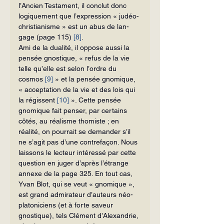
l’Ancien Testament, il conclut donc 
logiquement que l’expression « judéo-
christianisme » est un abus de lan­
gage (page 115) 
[8]
.
Ami de la dualité, il oppose aussi la 
pensée gnostique, « refus de la vie 
telle qu’elle est selon l’ordre du 
cosmos 
[9]
 » et la pensée gnomique, 
« acceptation de la vie et des lois qui 
la régissent 
[10]
 ». Cette pensée 
gnomique fait penser, par certains 
côtés, au réalisme thomiste ; en 
réalité, on pourrait se demander s’il 
ne s’agit pas d’une contrefaçon. Nous 
laissons le lec­teur intéressé par cette 
question en juger d’a­près l’étrange 
annexe de la page 325. En tout cas, 
Yvan Blot, qui se veut « gnomique », 
est grand admirateur d’au­teurs néo-
platoniciens (et à forte saveur 
gnostique), tels Clément d’Alexandrie, 