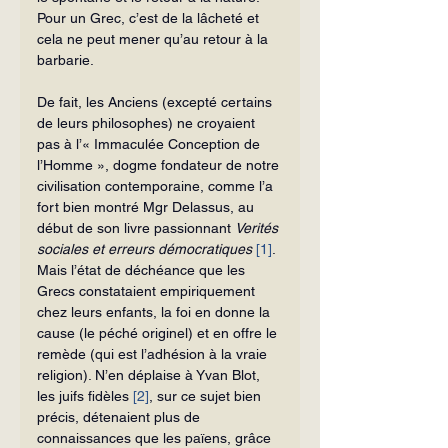
Pour un Grec, c’est de la lâcheté et 
cela ne peut mener qu’au retour à la 
barbarie.
De fait, les Anciens (excepté certains 
de leurs philosophes) ne croyaient 
pas à l’« Immaculée Conception de 
l’Homme », dogme fondateur de notre 
civilisation contemporaine, comme l’a 
fort bien mon­tré Mgr Delassus, au 
début de son livre passionnant 
Verités 
sociales et erreurs
démo­cratiques
[1]
. 
Mais l’état de déchéance que les 
Grecs constataient empiriquement 
chez leurs enfants, la foi en donne la 
cause (le péché originel) et en offre le 
remède (qui est l’adhésion à la vraie 
religion). N’en dé­plaise à Yvan Blot, 
les juifs fidèles 
[2]
, sur ce sujet bien 
précis, détenaient plus de 
connaissances que les païens, grâce 