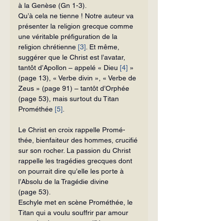
à la Genèse (Gn 1-3).
Qu’à cela ne tienne ! Notre auteur va 
présenter la religion grecque comme 
une véritable préfiguration de la 
religion chré­tienne 
[3]
. Et même, 
suggérer que le Christ est l’avatar, 
tantôt d’Apollon – appelé « Dieu 
[4]
 » 
(page 13), « Verbe divin », « Verbe de 
Zeus » (page 91) – tantôt d’Orphée 
(page 53), mais surtout du Titan 
Prométhée 
[5]
.
Le Christ en croix rappelle Promé­
thée, bienfaiteur des hommes, crucifié 
sur son rocher. La passion du Christ 
rappelle les tragédies grecques dont 
on pourrait dire qu’elle les porte à 
l’Absolu de la Tragédie divine 
(page 53).
Eschyle met en scène Prométhée, le 
Titan qui a voulu souffrir par amour 