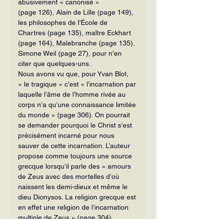
abusivement « canonisé » 
(page 126), Alain de Lille (page 149), 
les philosophes de l’École de 
Chartres (page 135), maître Eckhart 
(page 164), Malebranche (page 135), 
Simone Weil (page 27), pour n’en 
citer que quelques-uns.
Nous avons vu que, pour Yvan Blot, 
« le tragique » c’est « l’incarnation par 
la­quelle l’âme de l’homme rivée au 
corps n’a qu’une connaissance limitée 
du monde » (page 306). On pourrait 
se demander pourquoi le Christ s’est 
précisément in­carné pour nous 
sauver de cette incarna­tion. L’auteur 
propose comme toujours une source 
grecque lorsqu’il parle des « amours 
de Zeus avec des mortelles d’où 
naissent les demi-dieux et même le 
dieu Dionysos. La religion grecque est 
en effet une religion de l’incarnation 
multiple de Zeus » (page 304).