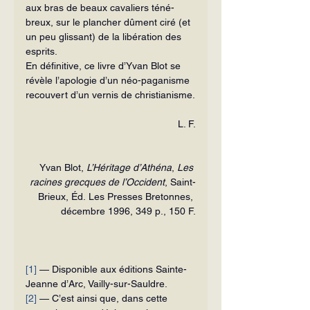
aux bras de beaux cavaliers téné­
breux, sur le plancher dûment ciré (et 
un peu glissant) de la libération des 
esprits.
En définitive, ce livre d’Yvan Blot se 
révèle l’apologie d’un néo-paganisme 
re­couvert d’un vernis de christianisme.
L. F.
Yvan Blot, 
L’Héritage d’Athéna
, 
Les 
racines grecques de l’Occident
, Saint-
Brieux, Éd. Les Presses Bretonnes, 
décembre 1996, 349 p., 150 F.
[1]
 — Disponible aux éditions Sainte-
Jeanne d’Arc, Vailly-sur-Sauldre.
[2]
 — C’est ainsi que, dans cette 