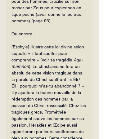
pour des hommes, crucifié sur son 
rocher par Zeus pour expier son an­
tique péché (avoir donné le feu aux 
hommes) (page 93).
Ou encore :
[Eschyle] illustre cette loi divine selon 
laquelle « il faut souffrir pour 
comprendre » (voir sa tragédie 
Aga­
memnon
). Le christianisme fera un 
absolu de cette vision tragique dans 
la parole du Christ souffrant : « Éli ! 
Éli ! pourquoi m’as-tu abandonné ? » 
Il y ajoutera la bonne nouvelle de la 
ré­demption des hommes par la 
passion du Christ ressuscité. Chez les 
tra­giques grecs, Prométhée 
également sauve les hommes par sa 
passion, Hé­raklès et Œdipe aussi 
apporteront par leurs souffrances du 
bien aux hommes. Cette conscience 