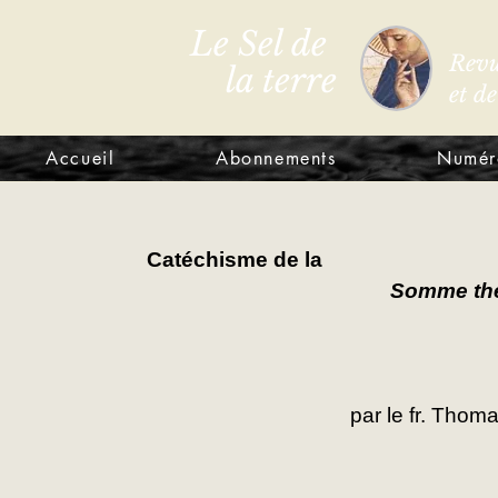
Le Sel de
Revu
la terre
et d
Accueil
Abonnements
Numér
Catéchisme de la
Somme th
par le fr. Tho