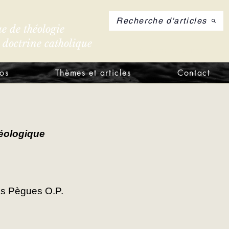
Recherche d'articles
e de théologie
e doctrine catholique
S'inscrire à notre let
os
Thèmes et articles
Contact
éologique
mas Pègues O.P.