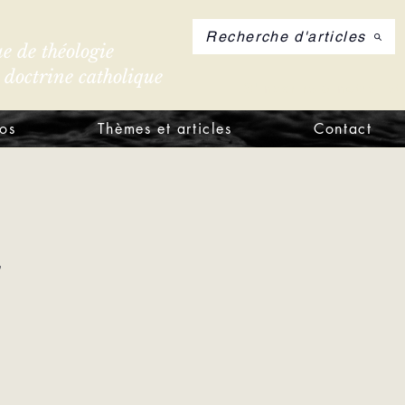
Recherche d'articles
e de théologie
e doctrine catholique
S'inscrire à notre let
os
Thèmes et articles
Contact
,