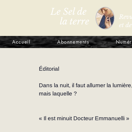
Le Sel de
Revu
la terre
et d
Accueil
Abonnements
Numér
Éditorial
Dans la nuit, il faut allumer la lumière
mais laquelle ?
« Il est minuit Docteur Emmanuelli »