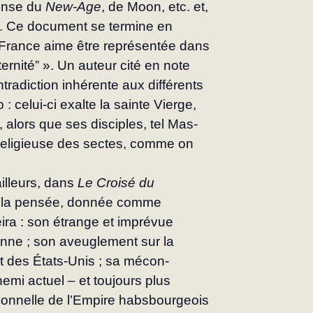
ense du 
New-Age
, de Moon, etc. et, 
ie. Ce document se termine en 
a France aime être représentée dans 
er­nité” ». Un auteur cité en note 
tradiction in­hérente aux différents 
: celui-ci exalte la sainte Vierge, 
, alors que ses disciples, tel Mas­
 reli­gieuse des sectes, comme on 
lleurs, dans 
Le Croisé du 
de la pensée, donnée comme 
ira : son étrange et imprévue 
nne ; son aveuglement sur la 
et des États-Unis ; sa mécon­
mi actuel – et toujours plus 
itionnelle de l’Empire habsbourgeois 