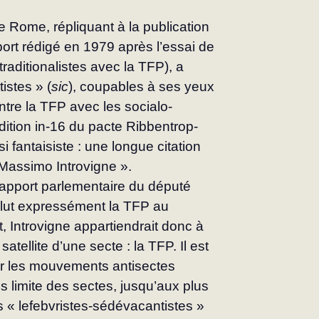
e Rome, répliquant à la publication 
port rédigé en 1979 après l’essai de 
traditionalistes avec la TFP), a 
istes » (
sic
), coupables à ses yeux 
ntre la TFP avec les socialo-
dition in-16 du pacte Ribbentrop-
i fantaisiste : une longue citation 
 Massimo Introvigne ».
apport parlementaire du député 
clut ex­pressément la TFP au 
 Introvigne appartiendrait donc à 
, satellite d’une secte : la TFP. Il est 
er les mouvements antisectes 
ns limite des sectes, jus­qu’aux plus 
s « lefebvristes-sédévacantistes » 