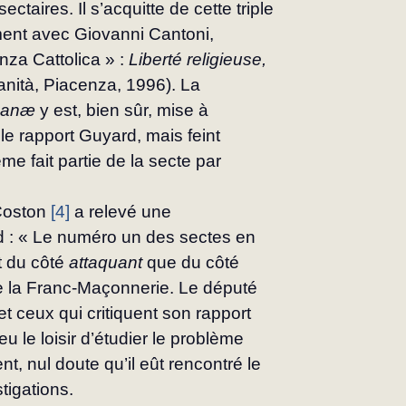
taires. Il s’acquitte de cette triple 
ment avec Giovanni Cantoni, 
nza Cattolica » : 
Liberté religieuse, 
ianità, Piacenza, 1996). La 
umanæ
 y est, bien sûr, mise à 
 le rapport Guyard, mais feint 
e fait partie de la secte par 
Coston 
[4]
 a relevé une 
d : « Le numéro un des sectes en 
 du côté 
attaquant
 que du côté 
 de la Franc‑Maçonnerie. Le député 
t ceux qui critiquent son rapport 
 le loisir d’étudier le problème 
t, nul doute qu’il eût rencontré le 
iga­tions.