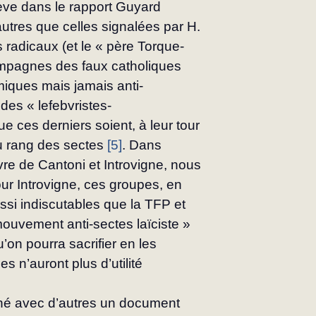
lève dans le rapport Guyard 
utres que celles si­gnalées par H. 
 radicaux (et le « père Torque­
mpagnes des faux catholiques 
lamiques mais jamais anti-
 des « lefebvristes-
e ces derniers soient, à leur tour 
au rang des sectes 
[5]
. Dans 
 livre de Cantoni et Introvigne, nous 
r Introvigne, ces groupes, en 
ssi indiscutables que la TFP et 
mouvement anti-sectes laïciste » 
n pourra sacrifier en les 
 n’auront plus d’utilité 
né avec d’autres un document 