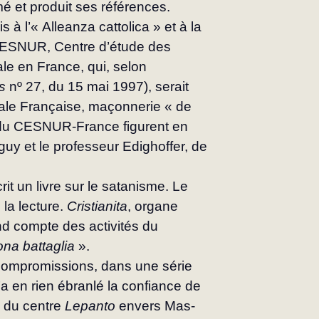
é et produit ses références.
 à l’« Alleanza cattolica » et à la 
le CESNUR, Centre d’étude des 
iale en France, qui, selon 
s
 nº 27, du 15 mai 1997), serait 
ale Française, maçonnerie « de 
n du CESNUR-France fi­gurent en 
guy et le professeur Edighoffer, de 
it un livre sur le satanisme. Le 
la lecture. 
Cristianita
, organe 
rend compte des activités du 
na battaglia
 ».
compromissions, dans une série 
’a en rien ébranlé la confiance de 
 du centre 
Lepanto
 envers Mas­