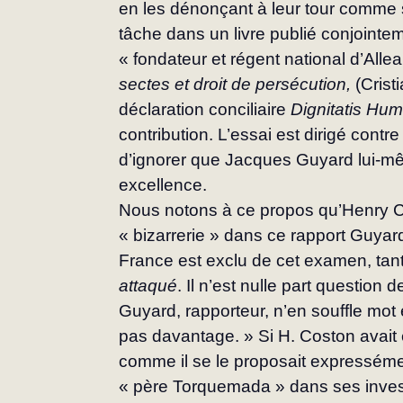
en les dénonçant à leur tour comme sec
tâche dans un livre publié conjointe
« fondateur et régent national d’Allea
sectes et droit de persécution, 
(Crist
déclaration conciliaire 
Dignitatis H
contribution. L’essai est dirigé contre
d’ignorer que Jacques Guyard lui-mêm
excellence.
Nous notons à ce propos qu’Henry 
« bizarrerie » dans ce rapport Guyar
France est exclu de cet examen, tant
attaqué
. Il n’est nulle part question
Guyard, rapporteur, n’en souffle mot e
pas davantage. » Si H. Coston avait eu
comme il se le proposait expres­sémen
« père Torquemada » dans ses invest