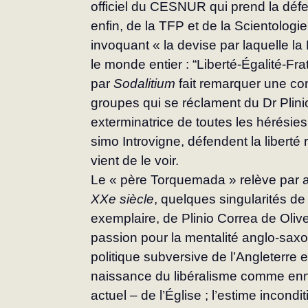
officiel du CESNUR qui prend la déf
enfin, de la TFP et de la Scientolog
invoquant « la devise par laquelle l
le monde entier : “Liberté-Égalité-Frat
par 
Sodali­tium
 fait remarquer une con
groupes qui se ré­clament du Dr Plinio 
exterminatrice de toutes les hérésies
simo Introvigne, défendent la liberté
vient de le voir.
Le « père Torquemada » relève par ai
XXe siècle
, quelques singularités 
exemplaire, de Plinio Correa de Olive
passion pour la mentalité anglo-saxo
politique subversive de l’Angleterre 
naissance du libéralisme comme enne
actuel – de l’Église ; l’estime incond