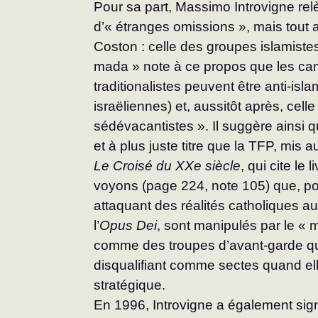
Pour sa part, Massimo Introvigne re­
d’« étranges omissions », mais tout a
Coston : celle des groupes islamistes
mada » note à ce propos que les ca
traditionalistes peu­vent être anti-is
israëliennes) et, aussitôt après, celle
sédévacantistes ». Il suggère ainsi qu
et à plus juste titre que la TFP, mis 
Le
Croisé du XXe siècle
, qui cite le
voyons (page 224, note 105) que, pou
attaquant des réalités catholiques au
l’
Opus Dei
, sont manipulés par le « 
comme des troupes d’avant-garde qu’o
disqualifiant comme sectes quand elles
stratégique.
En 1996, Introvigne a également sig