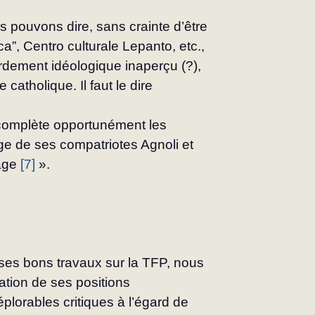
s pouvons dire, sans crainte d’être 
”, Centro cul­turale Lepanto, etc., 
dement idéologique inaperçu (?), 
 catholique. Il faut le dire 
complète opportunément les 
e de ses compa­triotes Agnoli et 
age 
[7]
 ».
ses bons travaux sur la TFP, nous 
tion de ses positions 
plorables critiques à l’égard de 