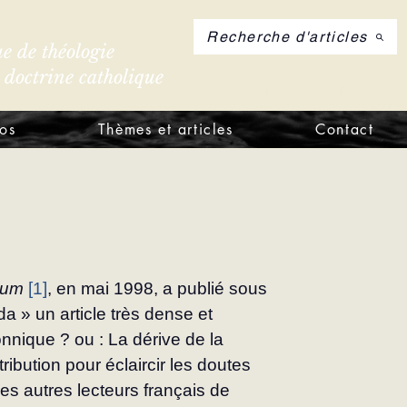
Recherche d'articles
e de théologie
e doctrine catholique
S'inscrire à notre let
os
Thèmes et articles
Contact
tium
[1]
, en mai 1998, a publié sous 
» un article très dense et 
nique ? ou : La dérive de la 
bution pour éclaircir les doutes 
des autres lec­teurs français de 