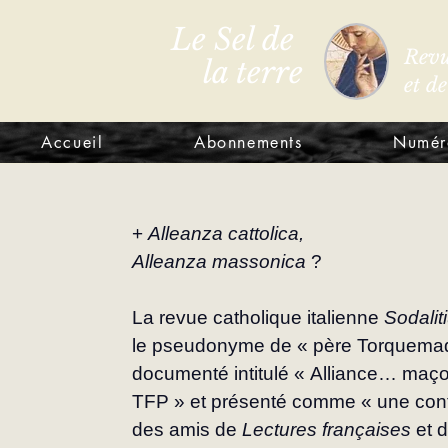
Le Sel de
Revu
la terre
et d
Accueil
Abonnements
Numér
+ 
Alleanza cattolica,
Alleanza massonica 
?
La revue catholique italienne 
Sodali­
le pseudonyme de « père Torquemada 
documenté intitulé « Alliance… maçon
TFP » et présenté comme « une contri
des amis de 
Lectures françaises
 et 