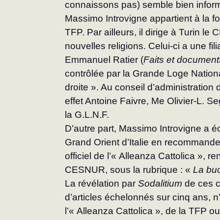
connaissons pas) semble bien inform
Massimo Introvigne appartient à la fois
TFP. Par ailleurs, il dirige à Turin 
nouvelles religions. Celui-ci a une fil
Emmanuel Ratier (
Faits et document
contrôlée par la Grande Loge Nation
droite ». Au conseil d’administratio
effet Antoine Faivre, Me Olivier-L. Se
la G.L.N.F.
D’autre part, Massimo Introvigne a écr
Grand Orient d’Italie en recommande 
officiel de l’« Alleanza Cattolica », 
CESNUR, sous la rubrique : « 
La buo
La révélation par 
Sodalitium
 de ces 
d’articles échelonnés sur cinq ans, n
l’« Alleanza Cattolica », de la TFP ou