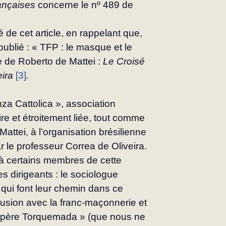
ançaises
 concerne le nº 489 de 
e cet article, en rappelant que, 
publié : « TFP : le masque et le 
e de Roberto de Mattei : 
Le Croisé 
eira
[3]
.
nza Cattolica », association 
ire et étroitement liée, tout comme 
Mattei, à l’organisation brésilienne 
r le professeur Correa de Oliveira.
 à certains membres de cette 
es dirigeants : le socio­logue 
 qui font leur chemin dans ce 
llusion avec la franc-maçonnerie et 
 « père Torquemada » (que nous ne 