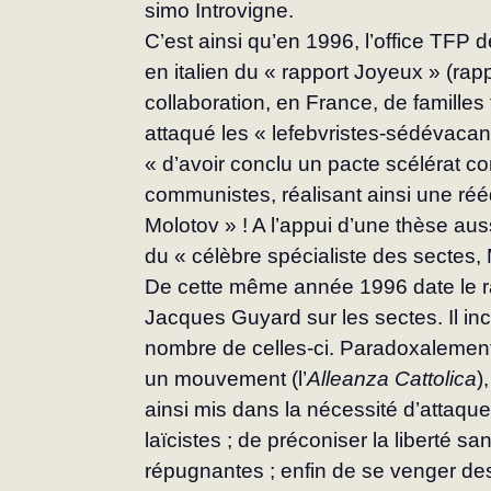
simo Introvigne.
C’est ainsi qu’en 1996, l’office TFP d
en ita­lien du « rapport Joyeux » (rap
collaboration, en France, de familles 
attaqué les « lefebvristes-sédéva­cant
« d’avoir conclu un pacte scélérat co
communistes, réali­sant ainsi une réé
Molotov » ! A l’appui d’une thèse auss
du « célèbre spécialiste des sectes,
De cette même année 1996 date le r
Jacques Guyard sur les sectes. Il in
nombre de celles-ci. Paradoxalement,
un mouvement (l’
Alleanza
Catto­lica
)
ainsi mis dans la nécessité d’attaqu
laïcistes ; de préco­niser la liberté sa
répugnantes ; enfin de se ven­ger de