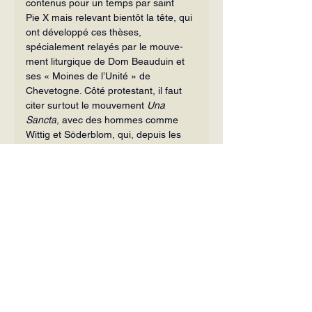
contenus pour un temps par saint 
Pie X mais rele­vant bientôt la tête, qui 
ont développé ces thèses, 
spécialement relayés par le mouve­
ment liturgique de Dom Beauduin et 
ses « Moines de l’Unité » de 
Chevetogne. Côté protestant, il faut 
citer surtout le mouve­ment 
Una 
Sancta
, avec des hommes comme 
Wittig et Söderblom, qui, depuis les 
années trente 
[2]
, prépare la religion 
de l’avenir, sans confessions, située 
au-delà même du protestantisme et 
puisant égale­ment son inspiration 
dans les milieux ma­çonniques et 
cabalistiques.
Enfin, dans la deuxième partie de son 
étude, l’auteur explique que 
l’enthousiasme des théologiens post-
conciliaires pour Lu­ther est né dans 
les mouvements acatho­liques d’avant 
le Concile qui, comme le mouvement 