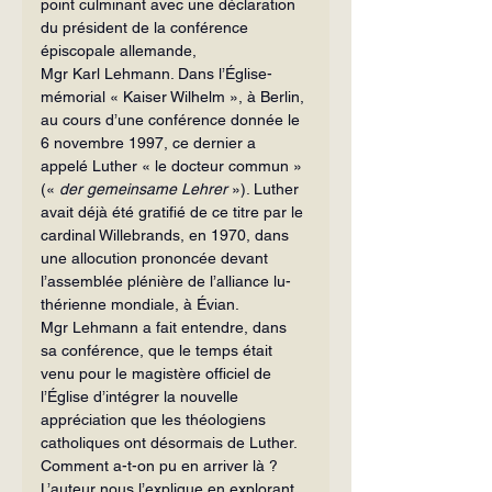
point culminant avec une déclaration 
du prési­dent de la conférence 
épiscopale alle­mande, 
Mgr Karl Lehmann. Dans l’Église-
mémorial « Kaiser Wilhelm », à Berlin, 
au cours d’une conférence donnée le 
6 novembre 1997, ce dernier a 
appelé Lu­ther « le docteur commun » 
(« 
der
gemein­same Lehrer
 »). Luther 
avait déjà été gratifié de ce titre par le 
cardinal Willebrands, en 1970, dans 
une allocution prononcée de­vant 
l’assemblée plénière de l’alliance lu­
thérienne mondiale, à Évian. 
Mgr Lehmann a fait entendre, dans 
sa conférence, que le temps était 
venu pour le magistère officiel de 
l’Église d’intégrer la nouvelle 
appréciation que les théologiens 
catholiques ont désormais de Luther.
Comment a-t-on pu en arriver là ? 
L’auteur nous l’explique en explorant, 