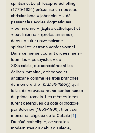
spiritisme. Le philo­sophe Schelling 
(1775-1834) préconise un nouveau 
christianisme « johannique » dé­
passant les écoles dogmatiques 
« pétrinienne » (Église catholique) et 
« paulinienne » (protestantisme), 
dans un futur universalisme 
spiritualiste et trans-confessionnel.
Dans ce même courant d’idées, se si­
tuent les « puseyistes » du 
XIXe siècle, qui considéraient les 
églises romaine, ortho­doxe et 
anglicane comme les trois branches 
du même ordre (
branch-theory
) qu’il 
fallait de nouveau réunir sur les ruines 
du primat romain. Les mêmes idées 
furent défendues du côté orthodoxe 
par Soloviev (1853-1900), tirant son 
monisme religieux de la Cabale 
[1]
. 
Du côté catholique, ce sont les 
modernistes du début du siècle, 