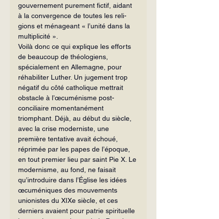
gouvernement purement fictif, ai­dant 
à la convergence de toutes les reli­
gions et ménageant « l’unité dans la 
mul­tiplicité ».
Voilà donc ce qui explique les efforts 
de beaucoup de théologiens, 
spécialement en Allemagne, pour 
réhabiliter Luther. Un jugement trop 
négatif du côté catholique mettrait 
obstacle à l’œcuménisme post-
conciliaire momentanément 
triomphant. Déjà, au début du siècle, 
avec la crise mo­derniste, une 
première tentative avait échoué, 
réprimée par les papes de l’époque, 
en tout premier lieu par saint Pie X. Le 
modernisme, au fond, ne faisait 
qu’intro­duire dans l’Église les idées 
œcuméniques des mouvements 
unionistes du XIXe siècle, et ces 
derniers avaient pour patrie spiri­tuelle 