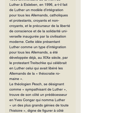
Luther à Eisleben, en 1996, a-t-il fait 
de Luther un modèle d’intégration 
pour tous les Alle­mands, catholiques 
et protestants, croyants et non-
croyants, et le précurseur de la li­berté 
de conscience et de la solidarité uni­
verselle inaugurée par la civilisation 
mo­derne. Cette idée présentant 
Luther comme un type d’intégration 
pour tous les Allemands, a été 
développée déjà, au XIXe siècle, par 
le protestant Treitschke qui célébrait 
en Luther celui qui avait li­béré les 
Allemands de la « théocratie ro­
maine ».
Le théologien Pesch, se désignant 
comme « sympathisant de Luther », 
trouve de son côté un prédécesseur 
en Yves Congar qui nomma Luther 
« un des plus grands génies de toute 
l’histoire », digne de figurer à côté 