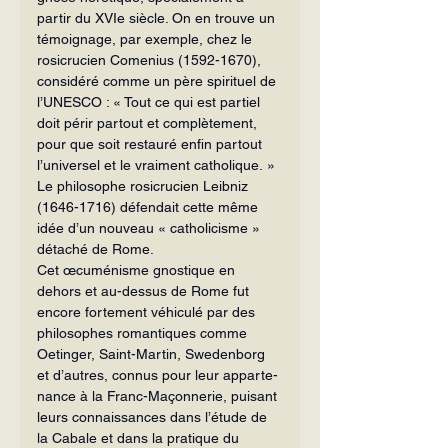
partir du XVIe siècle. On en trouve un 
témoignage, par exemple, chez le 
rosi­crucien Comenius (1592-1670), 
considéré comme un père spirituel de 
l’UNESCO : « Tout ce qui est partiel 
doit périr partout et complètement, 
pour que soit restauré enfin partout 
l’universel et le vraiment ca­tholique. » 
Le philosophe rosicrucien Leibniz 
(1646-1716) défendait cette même 
idée d’un nouveau « catholicisme » 
détaché de Rome.
Cet œcuménisme gnostique en 
dehors et au-dessus de Rome fut 
encore fortement véhiculé par des 
philosophes romantiques comme 
Oetinger, Saint-Martin, Sweden­borg 
et d’autres, connus pour leur apparte­
nance à la Franc-Maçonnerie, puisant 
leurs connaissances dans l’étude de 
la Cabale et dans la pratique du 