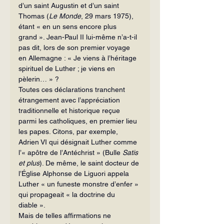
d’un saint Augustin et d’un saint 
Thomas (
Le Monde
, 29 mars 1975), 
étant « en un sens encore plus 
grand ». Jean-Paul II lui-même n’a-t-il 
pas dit, lors de son premier voyage 
en Allemagne : « Je viens à l’héritage 
spirituel de Luther ; je viens en 
pèlerin… » ?
Toutes ces déclarations tranchent 
étrangement avec l’appréciation 
tradition­nelle et historique reçue 
parmi les catho­liques, en premier lieu 
les papes. Citons, par exemple, 
Adrien VI qui désignait Lu­ther comme 
l’« apôtre de l’Antéchrist » (Bulle 
Satis 
et
plus
). De même, le saint doc­teur de 
l’Église Alphonse de Liguori appela 
Luther « un funeste monstre d’enfer » 
qui propageait « la doctrine du 
diable ».
Mais de telles affirmations ne 