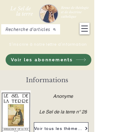
Le Sel de
Revue de théologie
et de doctrine
la terre
catholique
Recherche d'articles
S'inscrire à notre lettre d'information
Voir les abonnements
Informations
Anonyme
Le Sel de la terre n° 28
Voir tous les thèmes de la revue