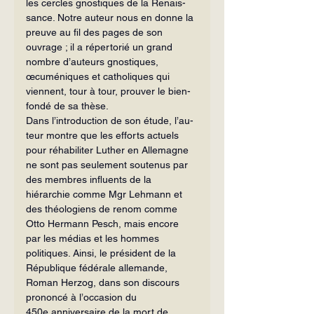
les cercles gnostiques de la Renais­
sance. Notre auteur nous en donne la 
preuve au fil des pages de son 
ouvrage ; il a répertorié un grand 
nombre d’auteurs gnostiques, 
œcuméniques et catholiques qui 
viennent, tour à tour, prouver le bien-
fondé de sa thèse.
Dans l’introduction de son étude, l’au­
teur montre que les efforts actuels 
pour ré­habiliter Luther en Allemagne 
ne sont pas seulement soutenus par 
des membres in­fluents de la 
hiérarchie comme Mgr Lehmann et 
des théologiens de renom comme 
Otto Hermann Pesch, mais encore 
par les médias et les hommes 
politiques. Ainsi, le président de la 
République fédé­rale allemande, 
Roman Herzog, dans son discours 
prononcé à l’occasion du 
450e anniversaire de la mort de 