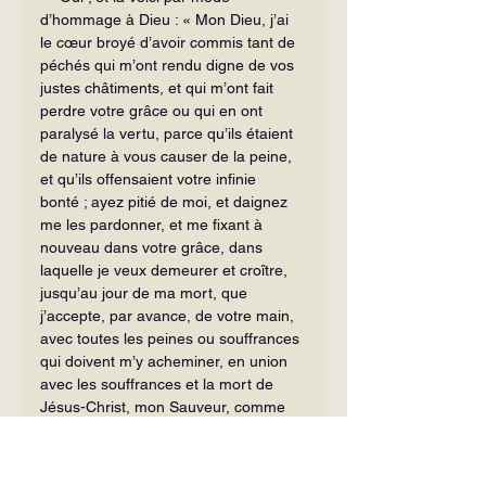
d’hommage à Dieu : « Mon Dieu, j’ai 
le cœur broyé d’avoir commis tant de 
péchés qui m’ont rendu digne de vos 
justes châtiments, et qui m’ont fait 
perdre votre grâce ou qui en ont 
paralysé la vertu, parce qu’ils étaient 
de nature à vous causer de la peine, 
et qu’ils offensaient votre infinie 
bonté ; ayez pitié de moi, et daignez 
me les pardonner, et me fixant à 
nouveau dans votre grâce, dans 
laquelle je veux demeurer et croître, 
jusqu’au jour de ma mort, que 
j’accepte, par avance, de votre main, 
avec toutes les peines ou souffrances 
qui doivent m’y acheminer, en union 
avec les souffrances et la mort de 
Jésus-Christ, mon Sauveur, comme 
expiation de mes fautes, et comme 
heureuse délivrance de tout ce qui 
pourrait me séparer de vous par le 