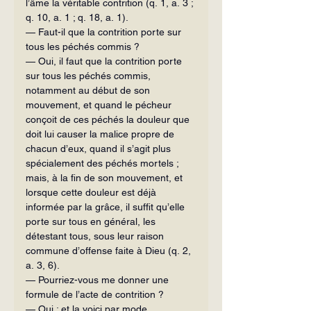
l’âme la véritable contrition (q. 1, a. 3 ; 
q. 10, a. 1 ; q. 18, a. 1).
— Faut-il que la contrition porte sur 
tous les péchés commis ?
— Oui, il faut que la contrition porte 
sur tous les péchés commis, 
notamment au début de son 
mouvement, et quand le pécheur 
conçoit de ces péchés la douleur que 
doit lui causer la malice propre de 
chacun d’eux, quand il s’agit plus 
spécialement des péchés mortels ; 
mais, à la fin de son mouvement, et 
lorsque cette douleur est déjà 
informée par la grâce, il suffit qu’elle 
porte sur tous en général, les 
détestant tous, sous leur raison 
commune d’offense faite à Dieu (q. 2, 
a. 3, 6).
— Pourriez-vous me donner une 
formule de l’acte de contrition ?
— Oui ; et la voici par mode 