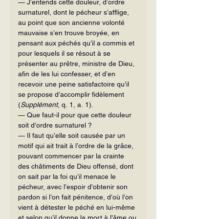
— J’entends cette douleur, d’ordre 
surnaturel, dont le pécheur s’afflige, 
au point que son ancienne volonté 
mauvaise s’en trouve broyée, en 
pensant aux péchés qu’il a commis et 
pour lesquels il se résout à se 
présenter au prêtre, ministre de Dieu, 
afin de les lui confesser, et d’en 
recevoir une peine satisfactoire qu’il 
se propose d’accomplir fidèlement 
(
Supplément
, q. 1, a. 1).
— Que faut-il pour que cette douleur 
soit d’ordre surnaturel ?
— Il faut qu’elle soit causée par un 
motif qui ait trait à l’ordre de la grâce, 
pouvant commencer par la crainte 
des châtiments de Dieu offensé, dont 
on sait par la foi qu’il menace le 
pécheur, avec l’espoir d’obtenir son 
pardon si l’on fait pénitence, d’où l’on 
vient à détester le péché en lui-même 
et selon qu’il donne la mort à l’âme ou 