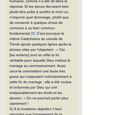
humaine, comme il a été dit dans la 
réponse. Et les époux devraient bien 
plutôt être prêts à souffrir la mort ou 
n’im­porte quel dommage, plutôt que 
de consentir à quelque chose de 
contraire à ce bien commun 
fondamental 
[9]
. C’est pourquoi le 
même Catéchisme du concile de 
Trente ajoute quelques lignes après la 
phrase citée par l’objectant : « Car 
[les en­fants] sont en effet la fin 
véritable pour laquelle Dieu institua le 
mariage au com­mencement. Aussi 
ceux-là commettent une faute très 
grave qui s’opposent volon­tairement à 
cette fin du mariage ; elle a été voulue 
et ordonnée par Dieu qui unit 
inséparablement les droits et les 
devoirs. » On ne pourrait parler plus 
clairement !
3) A la troisième objection il faut 
répondre que l’apaisement de la 