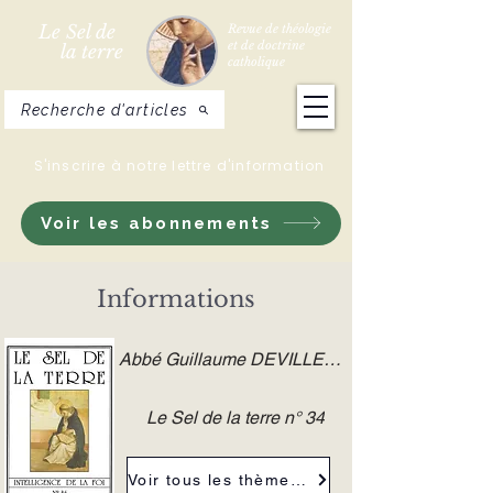
Le Sel de
Revue de théologie
et de doctrine
la terre
catholique
Recherche d'articles
S'inscrire à notre lettre d'information
Voir les abonnements
Informations
Abbé Guillaume DEVILLERS FSSPX
Le Sel de la terre n° 34
Voir tous les thèmes de la revue