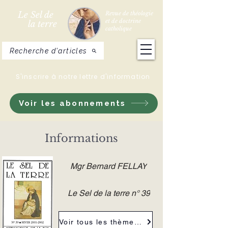
Le Sel de
Revue de théologie
et de doctrine
la terre
catholique
Recherche d'articles
S'inscrire à notre lettre d'information
Voir les abonnements
Informations
Mgr Bernard FELLAY
Le Sel de la terre n° 39
Voir tous les thèmes de la revue