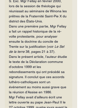
S. Exc. Mgr Fellay en février 2000, 
lors de la session de théologie qui 
réunis­sait au séminaire de Winona les 
prêtres de la Fraternité Saint-Pie X du 
dis­trict des États-Unis.
Dans une première partie, Mgr Fellay 
a fait un rappel historique de la ré­
volte protestante, pour analyser 
ensuite la doctrine du concile de 
Trente sur la justification (voir 
Le Sel 
de la terre
 38, pages 21 à 37).
Dans le présent article, l’auteur étudie 
le texte de la Déclaration com­mune 
d’octobre 1999 et les 
rebondissements qui ont précédé sa 
signature. Il conclut que ces accords 
luthéro-catholiques sont un 
événement au moins aussi grave que 
la réunion d’Assise en 1986. 
Mgr Fellay avait d’ailleurs écrit une 
lettre ouverte au pape Jean-Paul II le 
27 octobre 1999, quatre jours avant la 