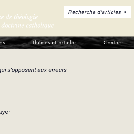
Recherche d'articles
e de théologie
e doctrine catholique
S'inscrire à notre let
os
Thèmes et articles
Contact
ui s’opposent aux erreurs 
ayer