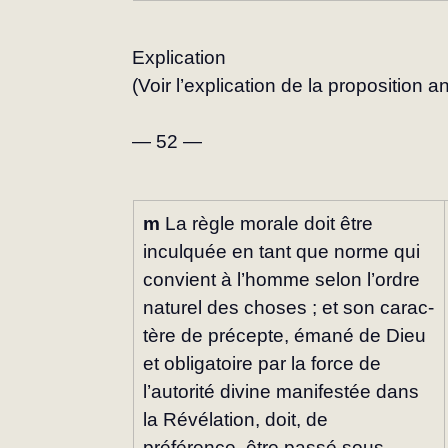
Explication
(Voir l’explication de la proposition an
— 52 —
m
 La règle morale doit être 
inculquée en tant que norme qui 
convient à l’homme se­lon l’ordre 
naturel des choses ; et son carac­
tère de précepte, émané de Dieu 
et obliga­toire par la force de 
l’autorité divine mani­festée dans 
la Révélation, doit, de 
préférence, être passé sous 