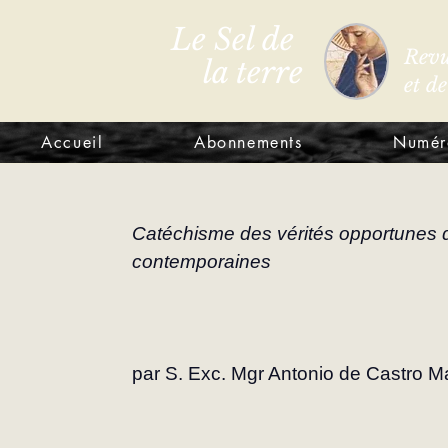
Le Sel de
Revu
la terre
et d
Accueil
Abonnements
Numér
Catéchisme des vérités opportunes q
contemporaines
par S. Exc. Mgr Antonio de Castro M