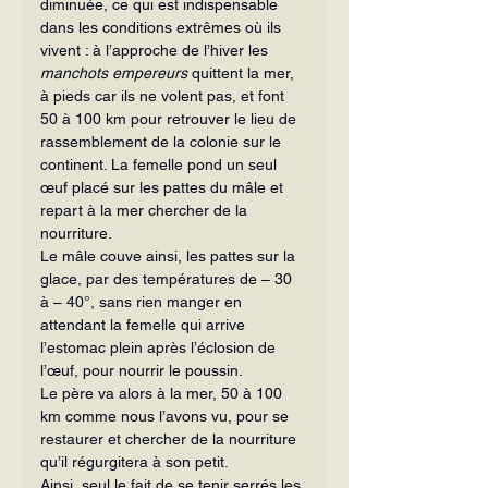
diminuée, ce qui est indispensable 
dans les condi­tions extrêmes où ils 
vivent : à l’approche de l’hiver les 
manchots empereurs
 quit­tent la mer, 
à pieds car ils ne volent pas, et font 
50 à 100 km pour retrouver le lieu de 
rassemblement de la colonie sur le 
continent. La femelle pond un seul 
œuf placé sur les pattes du mâle et 
repart à la mer chercher de la 
nourriture.
Le mâle couve ainsi, les pattes sur la 
glace, par des températures de – 30 
à – 40°, sans rien manger en 
attendant la femelle qui arrive 
l’estomac plein après l’éclosion de 
l’œuf, pour nourrir le poussin.
Le père va alors à la mer, 50 à 100 
km comme nous l’avons vu, pour se 
restau­rer et chercher de la nourriture 
qu’il régurgitera à son petit.
Ainsi, seul le fait de se tenir serrés les 