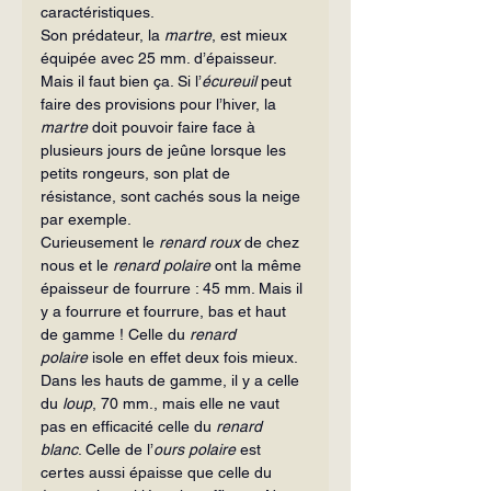
caractéristiques.
Son prédateur, la 
martre
, est mieux 
équipée avec 25 mm. d’épaisseur. 
Mais il faut bien ça. Si l’
écureuil
 peut 
faire des provisions pour l’hiver, la 
martre
 doit pou­voir faire face à 
plusieurs jours de jeûne lorsque les 
petits rongeurs, son plat de 
résistance, sont cachés sous la neige 
par exemple.
Curieusement le 
renard roux
 de chez 
nous et le 
renard polaire
 ont la même 
épaisseur de fourrure : 45 mm. Mais il 
y a fourrure et fourrure, bas et haut 
de gamme ! Celle du 
renard 
polaire
 isole en effet deux fois mieux.
Dans les hauts de gamme, il y a celle 
du 
loup
, 70 mm., mais elle ne vaut 
pas en efficacité celle du 
renard 
blanc
. Celle de l’
ours polaire
 est 
certes aussi épaisse que celle du 