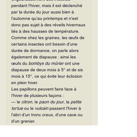
pendant l’hiver, mais il est déclenché 
par la durée du jour aussi bien à 
l’automne qu’au printemps et n’est 
donc pas sujet à des réveils hivernaux 
liés à des hausses de température.
Comme chez les graines, les œufs de 
certains insectes ont besoin d’une 
durée de dormance, on parle alors 
également de diapause : ainsi les 
œufs du 
bombyx du mûrier
 ont une 
diapause de deux mois à 5° et de six 
mois à 15°, ce qui évite leur éclosion 
en plein hiver.
Les papillons peuvent faire face à 
l’hiver de plusieurs façons :
— le 
citron
, le 
paon du jour
, la 
petite 
tortue
 ou le 
vulcain
 passent l’hiver à 
l’abri d’un tronc creux, d’une cave ou 
d’un grenier.
— Chez d’autres espèces, ce sont les 
œufs qui hivernent. Ils sont recouverts 