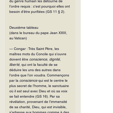
du genre humain les détourne de 
l’ordre requis : c’est pourquoi elles ont 
besoin d’être purifiées (GS 11 § 2).
Deuxième tableau
(dans le bureau du pape Jean XXIII, 
au Vatican)
— Congar : Très Saint Père, les 
maîtres mots du Concile qui s’ouvre 
doivent être 
conscience
, 
dignité
, 
liberté
, qui ont la faculté de se 
déduire les uns des autres dans 
l’ordre que l’on voudra. Commençons 
par la 
conscience
 qui est le centre le 
plus secret de l’homme, le sanctuaire 
où il est seul avec Dieu et où sa voix 
se fait entendre (GS 16). Par sa 
révélation, provenant de l’immensité 
de sa charité, Dieu, qui est invisible, 
s’adresse aux hommes comme à des 