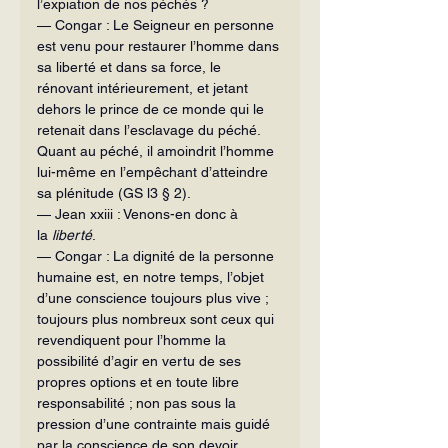
l’expiation de nos péchés ?
— Congar : Le Seigneur en personne 
est venu pour restaurer l’homme dans 
sa liberté et dans sa force, le 
rénovant intérieurement, et jetant 
dehors le prince de ce monde qui le 
retenait dans l’esclavage du péché. 
Quant au pé­ché, il amoindrit l’homme 
lui-même en l’empêchant d’atteindre 
sa plénitude (GS l3 § 2).
— Jean xxiii : Venons-en donc à 
la
 liberté
.
— Congar : La dignité de la personne 
humaine est, en notre temps, l’objet 
d’une conscience toujours plus vive ; 
toujours plus nombreux sont ceux qui 
revendiquent pour l’homme la 
possibilité d’agir en vertu de ses 
propres op­tions et en toute libre 
responsabilité ; non pas sous la 
pression d’une contrainte mais guidé 
par la conscience de son devoir 