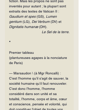
fiction. Mais les propos ne sont pas 
inventés pour autant ; la plupart sont 
extraits des textes de Vatican II : 
Gaudium et spes
 (GS), 
Lumen 
gentium
 (LG), 
Dei Verbum
 (DV) et 
Dignitatis humanæ
 (DH).
Le Sel de la terre.
*
Premier tableau
(plantureuses agapes à la nonciature 
de Paris)
— Marsaudon \ (à Mgr Roncalli) : 
C’est l’homme qu’il s’agit de sauver, la 
société humaine qu’il faut renouveler. 
C’est donc l’homme, l’homme 
considéré dans son unité et sa 
totalité, l’homme, corps et âme, cœur 
et conscience, pen­sée et volonté, qui 
doit constituer l’objet de toutes vos 