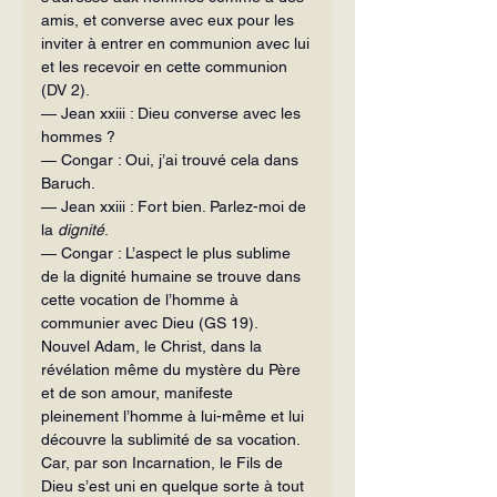
amis, et converse avec eux pour les 
inviter à entrer en commu­nion avec lui 
et les recevoir en cette communion 
(DV 2).
— Jean xxiii : Dieu converse avec les 
hommes ?
— Congar : Oui, j’ai trouvé cela dans 
Baruch.
— Jean xxiii : Fort bien. Parlez-moi de 
la 
dignité
.
— Congar : L’aspect le plus sublime 
de la dignité humaine se trouve dans 
cette vocation de l’homme à 
communier avec Dieu (GS 19). 
Nouvel Adam, le Christ, dans la 
révélation même du mystère du Père 
et de son amour, mani­feste 
pleinement l’homme à lui-même et lui 
découvre la sublimité de sa voca­tion. 
Car, par son Incarnation, le Fils de 
Dieu s’est uni en quelque sorte à tout 