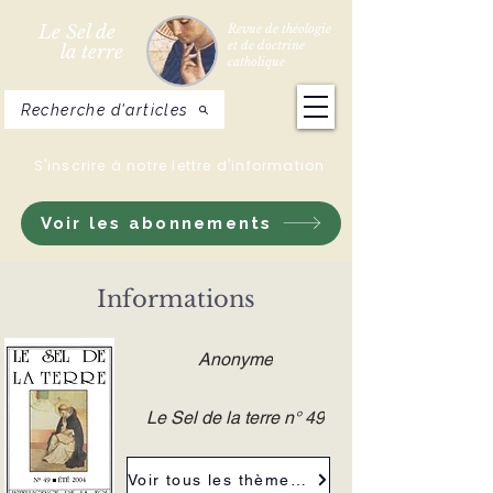
Le Sel de
Revue de théologie
et de doctrine
la terre
catholique
Recherche d'articles
S'inscrire à notre lettre d'information
Voir les abonnements
Informations
Anonyme
Le Sel de la terre n° 49
Voir tous les thèmes de la revue