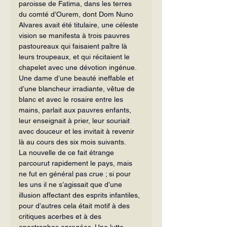
paroisse de Fatima, dans les terres 
du comté d’Ourem, dont Dom Nuno 
Alvares avait été titulaire, une céleste 
vision se manifesta à trois pauvres 
pas­toureaux qui faisaient paître là 
leurs troupeaux, et qui récitaient le 
chapelet avec une dévotion ingénue. 
Une dame d’une beauté ineffable et 
d’une blancheur ir­radiante, vêtue de 
blanc et avec le rosaire entre les 
mains, parlait aux pauvres enfants, 
leur enseignait à prier, leur souriait 
avec douceur et les invitait à reve­nir 
là au cours des six mois suivants.
La nouvelle de ce fait étrange 
parcourut rapidement le pays, mais 
ne fut en général pas crue ; si pour 
les uns il ne s’agissait que d’une 
illusion affectant des esprits infantiles, 
pour d’autres cela était motif à des 
critiques acerbes et à des 
apostrophes enragées. Une lutte 