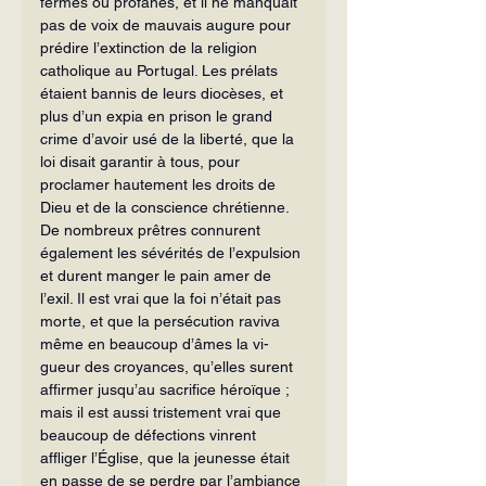
fermés ou profa­nés, et il ne manquait 
pas de voix de mauvais augure pour 
prédire l’extinction de la religion 
catholique au Portugal. Les prélats 
étaient bannis de leurs dio­cèses, et 
plus d’un expia en prison le grand 
crime d’avoir usé de la liberté, que la 
loi disait garantir à tous, pour 
proclamer hautement les droits de 
Dieu et de la conscience chrétienne. 
De nombreux prêtres connurent 
également les sévérités de l’expulsion 
et durent manger le pain amer de 
l’exil. Il est vrai que la foi n’était pas 
morte, et que la persécution raviva 
même en beaucoup d’âmes la vi­
gueur des croyances, qu’elles surent 
affirmer jusqu’au sacrifice héroïque ; 
mais il est aussi tristement vrai que 
beaucoup de défections vinrent 
affliger l’Église, que la jeunesse était 
en passe de se perdre par l’ambiance 