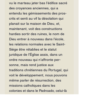
vu le marteau jeter bas l’é­difice sacré 
des croyances anciennes, qui a 
entendu les gémissements des pros­
crits et senti au vif la désolation qui 
planait sur la maison de Dieu, et, 
mainte­nant, voit des constructions 
hardies sortir des ruines, le nom de 
Dieu entrer à nouveau dans l’école, 
les relations normales avec le Saint-
Siège être rétablies et le statut 
juridique de l’Église assis, dans un 
ordre nouveau qui n’affronte per­
sonne, mais rend justice aux 
traditions chrétiennes du Portugal, qui 
voit le dé­veloppement, nous pouvons 
même parler de résurrection, des 
missions catho­liques dans les 
colonies et dans le Padroado, celui-là 
ne peut manquer de sentir une 
profonde impression de surprise et de 
s’exclamer : « 
Digitus Dei est hic
 – Le 