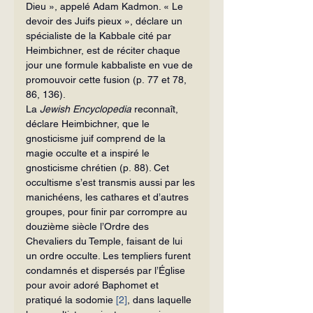
Dieu », appelé Adam Kadmon. « Le 
devoir des Juifs pieux », déclare un 
spécialiste de la Kabbale cité par 
Heimbichner, est de réciter chaque 
jour une formule kabbaliste en vue de 
promouvoir cette fusion (p. 77 et 78, 
86, 136).
La 
Jewish Encyclopedia
 reconnaît, 
déclare Heimbichner, que le 
gnosticisme juif comprend de la 
magie occulte et a inspiré le 
gnosticisme chrétien (p. 88). Cet 
occultisme s’est transmis aussi par les 
manichéens, les cathares et d’autres 
groupes, pour finir par corrompre au 
douzième siècle l’Ordre des 
Chevaliers du Temple, faisant de lui 
un ordre occulte. Les templiers furent 
condamnés et dispersés par l’Église 
pour avoir adoré Baphomet et 
pratiqué la sodomie 
[2]
, dans laquelle 