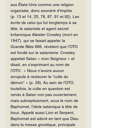
aux États-Unis comme une religion 
organisée, donc exonéré d’impôts 
(p. 13 et 14, 25, 76, 87, 91 et 92). Les 
écrits de celui qui fut longtemps à sa 
tête, le sataniste et agent secret 
britannique Aleister Crowley (mort en 
1947), qui se faisait appeler la 
Grande Bête 666, révèlent que l’OTO 
est fondé sur le satanisme. Crowley 
appelait Satan « mon Seigneur » et 
disait, en s’exprimant au nom de 
l’OTO : « Nous n’avons aucun 
scrupule à restaurer le “culte du 
démon” » (p. 28). Au sein de l’OTO, 
toutefois, le culte en question est 
rendu à Satan non pas ouvertement, 
mais subrepticement, sous le nom de 
Baphomet, l’idole satanique à tête de 
bouc. Appelé aussi Lion et Serpent, 
Baphomet est adoré en tant que Dieu 
dans la messe gnostique, principale 