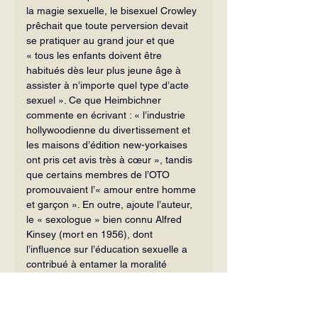
la magie sexuelle, le bisexuel Crowley 
prêchait que toute perversion devait 
se pratiquer au grand jour et que 
« tous les enfants doivent être 
habitués dès leur plus jeune âge à 
assister à n’importe quel type d’acte 
sexuel ». Ce que Heimbichner 
commente en écrivant : « l’industrie 
hollywoodienne du divertissement et 
les maisons d’édition new-yorkaises 
ont pris cet avis très à cœur », tandis 
que certains membres de l’OTO 
promouvaient l’« amour entre homme 
et garçon ». En outre, ajoute l’auteur, 
le « sexologue » bien connu Alfred 
Kinsey (mort en 1956), dont 
l’influence sur l’éducation sexuelle a 
contribué à entamer la moralité 
américaine, était un ami de Crowley, 
dont il parlait comme d’une « source 
d’inspiration majeure ». Kinsey « était 