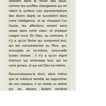
reflètent dans le miroir des eaux, 
comme les souffles changeants qui en 
rident la sur­face. Les représentations 
des divers objets se succèdent dans 
notre intelligence, et se chassent l’un 
l’autre, les affections varient sans 
cesse dans notre cœur, et presque 
malgré nous. En Dieu, au contraire, il 
n’y a qu’un Verbe qui com­prend tout, 
qui est consubstantiel au Père, qui, 
immuable en lui-même, renou­velle 
toutes choses ; il n’y a qu’un esprit 
d’amour qui embrasse tout, qui ne 
varie jamais, et qui est Dieu lui-même.
Reconnaissons-le donc, alors même 
que la créature semble se rapprocher 
de son créateur, il se révèle un abîme 
qui les sépare. Autant vaudrait 
comparer à un être vivant une image 
peinte, ou plutôt une ombre 
insaisissable. Et néanmoins, le seul fait 