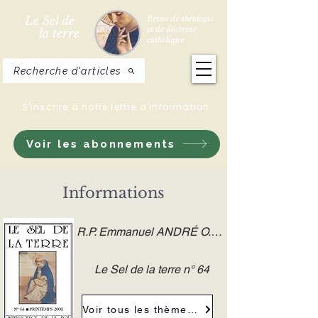
Le Sel de
Revue de théologie
et de doctrine
la terre
catholique
Recherche d'articles
S'inscrire à notre lettre d'information
Voir les abonnements
Informations
R.P. Emmanuel ANDRÉ O.S.B.
Le Sel de la terre n° 64
Voir tous les thèmes de la revue