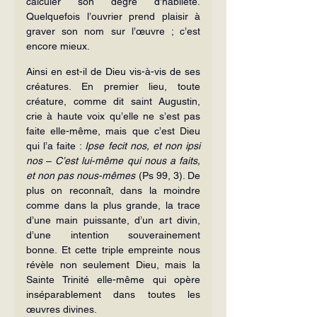
calculer son degré d’habileté. 
Quelquefois l’ouvrier prend plaisir à 
graver son nom sur l’œuvre ; c’est 
encore mieux.
Ainsi en est-il de Dieu vis-à-vis de ses 
créatures. En premier lieu, toute 
créature, comme dit saint Augustin, 
crie à haute voix qu’elle ne s’est pas 
faite elle-même, mais que c’est Dieu 
qui l’a faite : 
Ipse fecit nos, et non ipsi 
nos
 – 
C’est lui-même qui nous a faits, 
et non pas nous-mêmes
 (Ps 99, 3). De 
plus on reconnaît, dans la moindre 
comme dans la plus grande, la trace 
d’une main puissante, d’un art divin, 
d’une intention souverainement 
bonne. Et cette triple em­preinte nous 
révèle non seulement Dieu, mais la 
Sainte Trinité elle-même qui opère 
inséparablement dans toutes les 
œuvres divines.