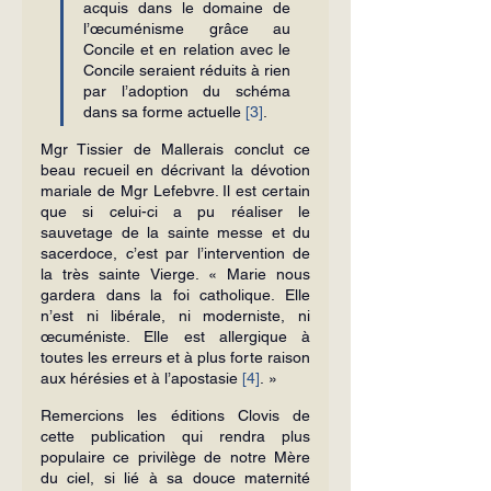
acquis dans le domaine de 
l’œcuménisme grâce au 
Concile et en relation avec le 
Concile seraient réduits à rien 
par l’adoption du schéma 
dans sa forme actuelle 
[3]
.
Mgr Tissier de Mallerais conclut ce 
beau recueil en décrivant la dévotion 
mariale de Mgr Lefebvre. Il est certain 
que si celui-ci a pu réaliser le 
sauvetage de la sainte messe et du 
sacerdoce, c’est par l’intervention de 
la très sainte Vierge. « Marie nous 
gardera dans la foi catholique. Elle 
n’est ni libérale, ni moderniste, ni 
œcuméniste. Elle est aller­gique à 
toutes les erreurs et à plus forte raison 
aux hérésies et à l’apostasie 
[4]
. »
Remercions les éditions Clovis de 
cette publication qui rendra plus 
populaire ce pri­vilège de notre Mère 
du ciel, si lié à sa douce maternité 