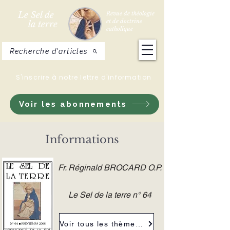
Le Sel de
Revue de théologie
et de doctrine
la terre
catholique
Recherche d'articles
S'inscrire à notre lettre d'information
Voir les abonnements
Informations
Fr. Réginald BROCARD O.P.
Le Sel de la terre n° 64
Voir tous les thèmes de la revue