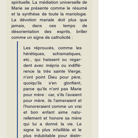
spiri­tuelle. La médiation univer­selle de 
Marie se présente comme le résumé 
et la syn­thèse de toute la mariologie. 
La dévotion mariale doit plus que 
jamais, dans ces temps de 
désorientation des esprits, briller 
comme un signe de catholicité :
Les réprouvés, comme les 
hérétiques, schismatiques, 
etc., qui haïssent ou regar­
dent avec mépris ou indiffé­
rence la très sainte Vierge, 
n’ont point Dieu pour père, 
quoiqu’ils s’en glorifient, 
parce qu’ils n’ont pas Marie 
pour mère : car, s’ils l’avaient 
pour mère, ils l’aimeraient et 
l’honoreraient comme un vrai 
et bon enfant aime natu­
rellement et honore sa mère 
qui lui a donné la vie. Le 
signe le plus infaillible et le 
plus indubitable pour distin­