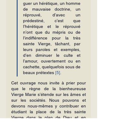
guer un hérétique, un homme 
de mauvaise doc­trine, un 
réprouvé, d’avec un 
prédestiné, c’est que 
l’hérétique et le réprouvé 
n’ont que du mépris ou de 
l’indifférence pour la très 
sainte Vierge, tâchant, par 
leurs paroles et exemples, 
d’en diminuer le culte et 
l’amour, ouvertement ou en 
cachette, quelquefois sous de 
beaux prétextes 
[5]
.
Cet ouvrage nous invite à prier pour 
que le règne de la bienheureuse 
Vierge Marie s’étende sur les âmes et 
sur les sociétés. Nous pouvons et 
devons nous-mêmes y contri­buer en 
étudiant la place de la très sainte 
Vierge dans le plan de Dieu et en 
faisant de plus en plus appel à sa 
médiation. Ainsi pourrons-nous 
espérer mériter que la définition du 