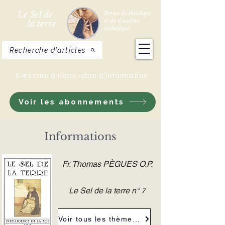
Le Sel de
Revue de théologie
et de doctrine
la terre
catholique
Recherche d'articles
S'inscrire à notre lettre d'information
Voir les abonnements
Informations
Fr. Thomas PÈGUES O.P.
Le Sel de la terre n° 7
Voir tous les thèmes de la revue