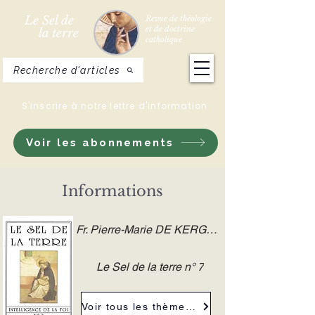
Le Sel de
Revue de théologie
et de doctrine
la terre
catholique
Recherche d'articles
S'inscrire à notre lettre d'information
Voir les abonnements
Informations
Fr. Pierre-Marie DE KERGORLAY O.P.
Le Sel de la terre n° 7
Voir tous les thèmes de la revue