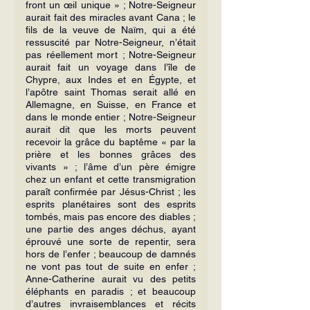
front un œil unique » ; Notre-Seigneur 
aurait fait des miracles avant Cana ; le 
fils de la veuve de Naïm, qui a été 
ressuscité par Notre-Seigneur, n’était 
pas réellement mort ; Notre-Seigneur 
aurait fait un voyage dans l’île de 
Chypre, aux Indes et en Égypte, et 
l’apôtre saint Thomas serait allé en 
Allemagne, en Suisse, en France et 
dans le monde entier ; Notre-Seigneur 
au­rait dit que les morts peuvent 
recevoir la grâce du baptême « par la 
prière et les bonnes grâces des 
vivants » ; l’âme d’un père émigre 
chez un enfant et cette transmigration 
paraît confirmée par Jésus-Christ ; les 
esprits planétaires sont des es­prits 
tombés, mais pas encore des diables ; 
une partie des anges déchus, ayant 
éprouvé une sorte de repentir, sera 
hors de l’enfer ; beaucoup de damnés 
ne vont pas tout de suite en enfer ; 
Anne-Catherine aurait vu des petits 
éléphants en paradis ; et beaucoup 
d’autres invraisemblances et récits 