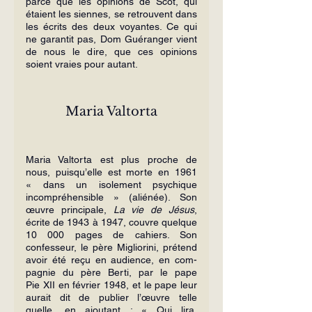
parce que les opinions de Scot, qui 
étaient les siennes, se retrouvent dans 
les écrits des deux voyantes. Ce qui 
ne ga­rantit pas, Dom Guéranger vient 
de nous le dire, que ces opinions 
soient vraies pour autant.
Maria Valtorta
Maria Valtorta est plus proche de 
nous, puisqu’elle est morte en 1961 
« dans un isolement psychique 
incompré­hensible » (aliénée). Son 
œuvre principale, 
La vie de Jésus
, 
écrite de 1943 à 1947, couvre quelque 
10 000 pages de cahiers. Son 
confesseur, le père Migliorini, pré­tend 
avoir été reçu en audience, en com­
pagnie du père Berti, par le pape 
Pie XII en février 1948, et le pape leur 
aurait dit de publier l’œuvre telle 
quelle, en ajou­tant : « Qui lira, 