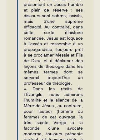
présen­tent un Jésus humble 
et plein de réserve ; ses 
discours sont sobres, incisifs, 
mais d’une suprême 
efficacité. Au contraire, dans 
cette sorte d’histoire 
romancée, Jésus est loquace 
à l’excès et ressemble à un 
propagandiste, toujours prêt 
à se procla­mer Messie et Fils 
de Dieu, et à déclamer des 
leçons de théologie dans les 
mêmes termes dont se 
servirait aujourd’hui un 
professeur de théologie.
« Dans les récits de 
l’Évangile, nous admirons 
l’humilité et le silence de la 
Mère de Jésus ; au contraire, 
pour l’auteur (homme ou 
femme) de cet ouvrage, la 
très sainte Vierge a la 
faconde d’une avocate 
moderne, toujours présente 
partout, et toujours prête à 