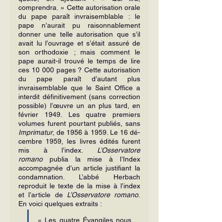
comprendra. » Cette au­torisation orale 
du pape paraît invraisem­blable : le 
pape n’aurait pu raisonnable­ment 
donner une telle autorisation que s’il 
avait lu l’ouvrage et s’était assuré de 
son orthodoxie ; mais comment le 
pape aurait-il trouvé le temps de lire 
ces 10 000 pages ? Cette autorisation 
du pape paraît d’autant plus 
invraisemblable que le Saint Office a 
interdit définitivement (sans correction 
possible) l’œuvre un an plus tard, en 
février 1949. Les quatre premiers 
volumes furent pourtant publiés, sans 
Imprimatur
, de 1956 à 1959. Le 16 dé­
cembre 1959, les livres édités furent 
mis à l’index. 
L’Osservatore 
romano
 publia la mise à l’Index 
accompagnée d’un article justifiant la 
condamnation. L’abbé Herbach 
reproduit le texte de la mise à l’index 
et l’article de 
L’Osservatore romano
. 
En voici quelques extraits :
« Les quatre Évangiles nous 