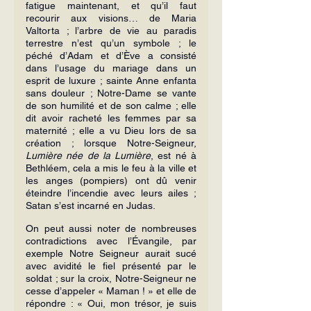
fatigue maintenant, et qu’il faut 
recourir aux visions… de Maria 
Valtorta ; l’arbre de vie au paradis 
terrestre n’est qu’un symbole ; le 
péché d’Adam et d’Ève a consisté 
dans l’usage du mariage dans un 
esprit de luxure ; sainte Anne enfanta 
sans douleur ; Notre-Dame se vante 
de son humilité et de son calme ; elle 
dit avoir racheté les femmes par sa 
maternité ; elle a vu Dieu lors de sa 
création ; lorsque Notre-Seigneur, 
Lumière née de la Lumière
, est né à 
Bethléem, cela a mis le feu à la ville et 
les anges (pompiers) ont dû venir 
éteindre l’incendie avec leurs ailes ; 
Satan s’est incarné en Judas.
On peut aussi noter de nombreuses 
contradictions avec l’Évangile, par 
exemple Notre Seigneur aurait sucé 
avec avidité le fiel présenté par le 
soldat ; sur la croix, Notre-Seigneur ne 
cesse d’appeler « Maman ! » et elle de 
répondre : « Oui, mon trésor, je suis 