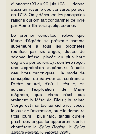
d’Innocent XI du 26 juin 1681. Il donne 
aussi un résumé des censures parues 
en 1713. On y découvre les principales 
rai­sons qui ont fait condamner ce livre 
par Rome. En voici quelques-unes :
Le premier consulteur relève que 
Marie d’Agréda se présente comme 
supé­rieure à tous les prophètes 
(purifiée par six anges, douée de 
science infuse, placée au plus haut 
degré de perfection…) ; son livre reçoit 
une approbation supérieure à celle 
des livres canoniques ; le mode de 
conception du Sauveur est contraire à 
l’ordre naturel, d’où il résulte, en 
suivant l’explication de Marie 
d’Agréda, que Marie n’est pas 
vraiment la Mère de Dieu ; la sainte 
Vierge est montée au ciel avec Jésus 
le jour de l’ascension, où elle demeura 
trois jours ; plus tard, tandis qu’elle 
priait, des anges lui apparurent qui lui 
chantèrent le 
Salve Regina
, le 
Salve 
sancta Parens
, le 
Regina cœli
…