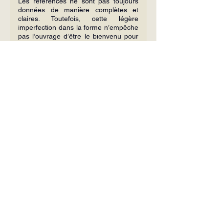
Les références ne sont pas toujours 
données de manière complètes et 
claires. Toutefois, cette légère 
imperfec­tion dans la forme n’empêche 
pas l’ou­vrage d’être le bienvenu pour 
éloigner les catholiques de ces 
lectures plus propres à encombrer leur 
imagination et énerver leur sensibilité 
qu’à nourrir leur foi. Plutôt que de lire 
ces romans où les er­reurs foisonnent, 
ils feraient mieux de lire les Saintes 
Écritures avec de bons com­mentaires 
nourris des Pères de l’É­glise 
[2]
, ou 
encore de bonnes vies de saints : nos 
ancêtres ont fait leurs délices de 
La 
légende dorée
 du bienheureux 
Jacques de Voragine 
[3]
.
Terminons en citant un propos de Mgr 
Lefebvre lors d’une retraite, où il ex­
prime sa réserve vis-à-vis de Maria 
Valtorta. 
« Nous avons avantage à 