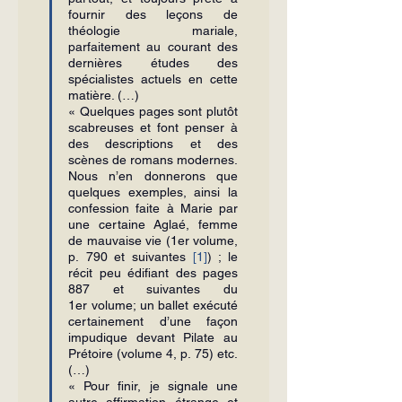
fournir des leçons de 
théologie mariale, 
parfaitement au cou­rant des 
dernières études des 
spécialistes actuels en cette 
matière. (…)
« Quelques pages sont plutôt 
sca­breuses et font penser à 
des descriptions et des 
scènes de romans modernes. 
Nous n’en donnerons que 
quelques exemples, ainsi la 
confession faite à Marie par 
une certaine Aglaé, femme 
de mauvaise vie (1er volume, 
p. 790 et suivantes 
[1]
) ; le 
récit peu édifiant des pages 
887 et suivantes du 
1er volume; un ballet exécuté 
certainement d’une façon 
impudique devant Pilate au 
Prétoire (volume 4, p. 75) etc. 
(…)
« Pour finir, je signale une 
autre af­firmation étrange et 