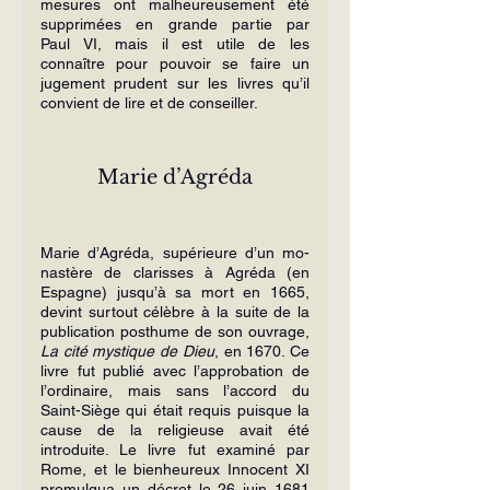
mesures ont malheureusement été 
sup­primées en grande partie par 
Paul VI, mais il est utile de les 
connaître pour pou­voir se faire un 
jugement prudent sur les livres qu’il 
convient de lire et de conseil­ler.
Marie d’Agréda
Marie d’Agréda, supérieure d’un mo­
nastère de clarisses à Agréda (en 
Espagne) jusqu’à sa mort en 1665, 
devint surtout célèbre à la suite de la 
publication post­hume de son ouvrage, 
La cité mystique de Dieu
, en 1670. Ce 
livre fut publié avec l’approbation de 
l’ordinaire, mais sans l’accord du 
Saint-Siège qui était requis puisque la 
cause de la religieuse avait été 
introduite. Le livre fut examiné par 
Rome, et le bienheureux Innocent XI 
promulgua un décret le 26 juin 1681 