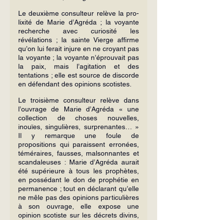
Le deuxième consulteur relève la pro­
lixité de Marie d’Agréda ; la voyante 
re­cherche avec curiosité les 
révélations ; la sainte Vierge affirme 
qu’on lui ferait in­jure en ne croyant pas 
la voyante ; la voyante n’éprouvait pas 
la paix, mais l’agi­tation et des 
tentations ; elle est source de discorde 
en défendant des opinions sco­tistes.
Le troisième consulteur relève dans 
l’ouvrage de Marie d’Agréda « une 
collec­tion de choses nouvelles, 
inouïes, singu­lières, surprenantes… » 
Il y remarque une foule de 
propositions qui paraissent erro­nées, 
téméraires, fausses, malsonnantes et 
scandaleuses : Marie d’Agréda aurait 
été supérieure à tous les prophètes, 
en possé­dant le don de prophétie en 
permanence ; tout en déclarant qu’elle 
ne mêle pas des opinions particulières 
à son ouvrage, elle expose une 
opinion scotiste sur les décrets divins, 