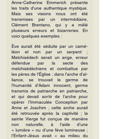
Anne-Catherine Emmerich présente 
les traits d’une authentique mystique. 
Mais ses visions nous ont été 
transmises par un intermédiaire, 
Clément Brentano, qui y a mêlé 
plusieurs erreurs et bizarre­ries. En 
voici quelques exemples :
Ève aurait été séduite par un camé­
léon et non par un serpent ; 
Melchisédech serait un ange, erreur 
défendue par la secte des 
melchisédéchiens et combattue par 
les pères de l’Église ; dans l’arche d’al­
liance, se trouvait le germe de 
l’humanité d’Adam innocent, germe 
transmis de pa­triarche en patriarche, 
et qui devait sortir de l’arche pour 
opérer l’Immaculée Conception par 
Anne et Joachim ; cette arche aurait 
été retrouvée après la capti­vité ; la 
sainte Vierge fut conçue de ma­nière 
non naturelle, à l’aide d’une 
« lumière » ou d’une fève lumineuse ; 
l’Enfant-Jésus avait « au milieu du 