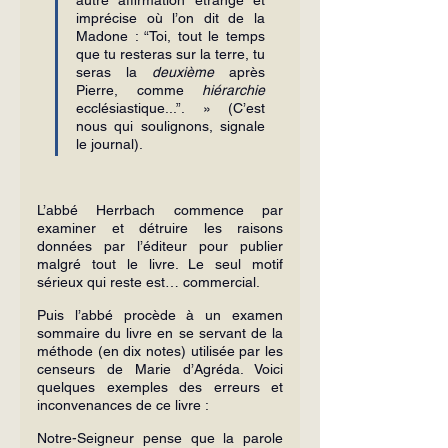
imprécise où l’on dit de la 
Madone : “Toi, tout le temps 
que tu resteras sur la terre, tu 
seras la 
deuxième
 après 
Pierre, comme 
hiérarchie
ecclésias­tique...”. » (C’est 
nous qui soulignons, si­gnale 
le journal).
L’abbé Herrbach commence par 
examiner et détruire les raisons 
données par l’éditeur pour publier 
malgré tout le livre. Le seul motif 
sérieux qui reste est… commercial.
Puis l’abbé procède à un examen 
sommaire du livre en se servant de la 
mé­thode (en dix notes) utilisée par les 
cen­seurs de Marie d’Agréda. Voici 
quelques exemples des erreurs et 
inconvenances de ce livre :
Notre-Seigneur pense que la parole 