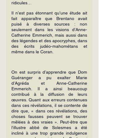
ridicules…
Il n’est pas étonnant qu’une étude ait 
fait apparaître que Brentano avait 
puisé à diverses sources : non 
seulement dans les visions d’Anne-
Catherine Emmerich, mais aussi dans 
des légendes et des apo­cryphes, dans 
des écrits judéo-mahomé­tans et 
même dans le Coran.
On est surpris d’apprendre que Dom 
Guéranger a pu exalter Marie 
d’Agréda et Anne-Catherine 
Emmerich. Il a ainsi beaucoup 
contribué à la diffusion de leurs 
œuvres. Quant aux erreurs contenues 
dans ces révélations, il se contente de 
dire que, « dans ces révélations, des 
choses fausses peuvent se trouver 
mêlées à des vraies ». Peut-être que 
l’illustre abbé de Solesmes a été 
incliné à une trop grande indulgence 