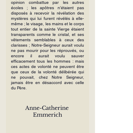
opinion combattue par les autres 
écoles ; les apôtres n’étaient pas 
disposés à recevoir la révélation des 
mystères qui lui furent révélés à elle-
même ; le visage, les mains et le corps 
tout entier de la sainte Vierge étaient 
transparents comme le cristal, et ses 
vêtements semblables à ceux des 
clarisses ; Notre-Seigneur aurait voulu 
ne pas mourir pour les réprouvés, ou 
en­core il aurait voulu sauver 
efficacement tous les hommes : mais 
ces actes de vo­lonté ne peuvent être 
que ceux de la vo­lonté délibérée qui 
ne pouvait, chez Notre Seigneur, 
jamais être en désaccord avec celle 
du Père.
Anne-Catherine 
Emmerich