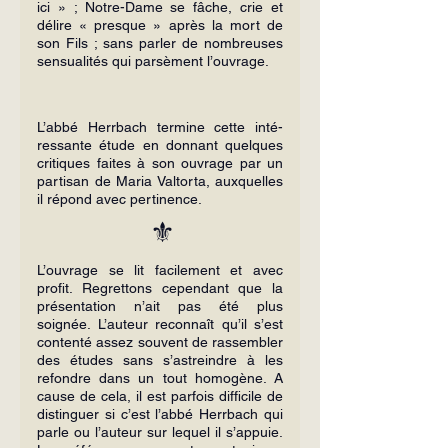
ici » ; Notre-Dame se fâche, crie et 
délire « presque » après la mort de 
son Fils ; sans parler de nom­breuses 
sensualités qui parsèment l’ou­vrage.
L’abbé Herrbach termine cette inté­
ressante étude en donnant quelques 
cri­tiques faites à son ouvrage par un 
partisan de Maria Valtorta, auxquelles 
il répond avec pertinence.
⚜️
L’ouvrage se lit facilement et avec 
profit. Regrettons cependant que la 
pré­sentation n’ait pas été plus 
soignée. L’auteur reconnaît qu’il s’est 
contenté as­sez souvent de rassembler 
des études sans s’astreindre à les 
refondre dans un tout homogène. A 
cause de cela, il est parfois difficile de 
distinguer si c’est l’abbé Herrbach qui 
parle ou l’auteur sur lequel il s’appuie. 