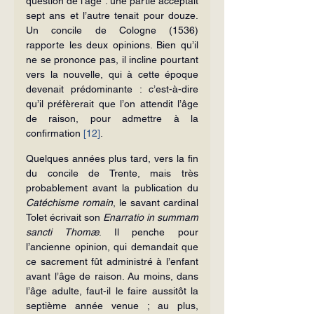
question de l’âge : une partie acceptait 
sept ans et l’autre tenait pour douze. 
Un concile de Cologne (1536) 
rapporte les deux opinions. Bien qu’il 
ne se prononce pas, il incline pourtant 
vers la nouvelle, qui à cette époque 
devenait prédominante : c’est-à-dire 
qu’il préfèrerait que l’on attendit l’âge 
de raison, pour admettre à la 
confirmation 
[12]
.
Quelques années plus tard, vers la fin 
du concile de Trente, mais très 
probablement avant la publication du 
Catéchisme romain
, le savant cardinal 
Tolet écrivait son 
Enarratio in summam 
sancti Thomæ
. Il penche pour 
l’ancienne opinion, qui demandait que 
ce sacrement fût administré à l’enfant 
avant l’âge de raison. Au moins, dans 
l’âge adulte, faut-il le faire aussitôt la 
septième année venue ; au plus, 