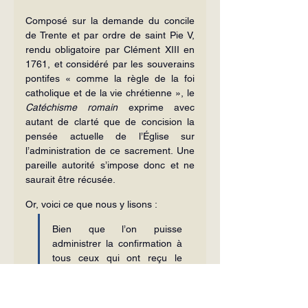
Composé sur la demande du concile 
de Trente et par ordre de saint Pie V, 
rendu obligatoire par Clément XIII en 
1761, et considéré par les souverains 
pontifes « comme la règle de la foi 
catholique et de la vie chrétienne », le 
Catéchisme romain
 exprime avec 
autant de clarté que de concision la 
pensée actuelle de l’Église sur 
l’administration de ce sacrement. Une 
pareille autorité s’impose donc et ne 
saurait être récusée.
Or, voici ce que nous y lisons :
Bien que l’on puisse 
administrer la confirmation à 
tous ceux qui ont reçu le 
baptême, il est cependant 
moins bien de le faire avant 
que les enfants soient 