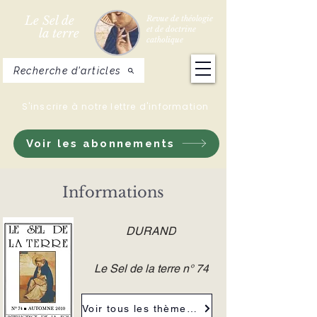
Le Sel de
Revue de théologie
et de doctrine
la terre
catholique
Recherche d'articles
S'inscrire à notre lettre d'information
Voir les abonnements
Informations
DURAND
Le Sel de la terre n° 74
Voir tous les thèmes de la revue