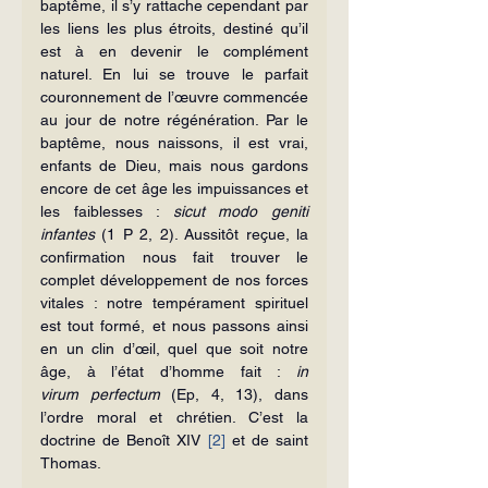
baptême, il s’y rattache cependant par 
les liens les plus étroits, destiné qu’il 
est à en devenir le complément 
naturel. En lui se trouve le parfait 
couronnement de l’œuvre commencée 
au jour de notre régénération. Par le 
baptême, nous naissons, il est vrai, 
enfants de Dieu, mais nous gardons 
encore de cet âge les impuissances et 
les faiblesses : 
sicut modo geniti 
infantes
 (1 P 2, 2). Aussitôt reçue, la 
confirmation nous fait trouver le 
complet développement de nos forces 
vitales : notre tempérament spirituel 
est tout formé, et nous passons ainsi 
en un clin d’œil, quel que soit notre 
âge, à l’état d’homme fait : 
in 
virum
perfectum
 (Ep, 4, 13), dans 
l’ordre moral et chrétien. C’est la 
doctrine de Benoît XIV 
[2]
 et de saint 
Thomas.