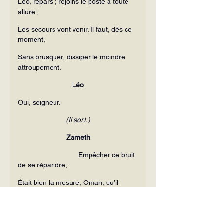
Léo, repars ; rejoins le poste à toute 
allure ;
Les secours vont venir. Il faut, dès ce 
moment,
Sans brusquer, dissiper le moindre 
attroupement.
Léo
Oui, seigneur.
(Il sort.)
Zameth
                               Empêcher ce bruit 
de se répandre,
Était bien la mesure, Oman, qu’il 
fallait prendre
Oman